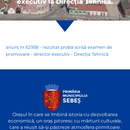
executiv la Direcția Tehnică.
anunț nr.62938 - rezultat probă scrisă examen de
promovare - director executiv - Direcția Tehnică
Orașul în care se îmbină istoria cu dezvoltarea
economică, un oraș pitoresc cu mărturii culturale,
care a reușit să-și păstreze atmosfera primitoare.