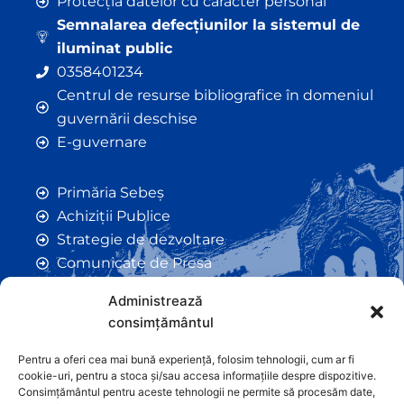
Protecția datelor cu caracter personal
Semnalarea defecțiunilor la sistemul de
iluminat public
0358401234
Centrul de resurse bibliografice în domeniul
guvernării deschise
E-guvernare
Primăria Sebeș
Achiziții Publice
Strategie de dezvoltare
Comunicate de Presă
Taxe și Impozite Locale
Administrează
Anunțuri
consimțământul
Hotarâri de Consiliu
Certificate de Urbanism
Pentru a oferi cea mai bună experiență, folosim tehnologii, cum ar fi
cookie-uri, pentru a stoca și/sau accesa informațiile despre dispozitive.
Autorizații de Construcții
Consimțământul pentru aceste tehnologii ne permite să procesăm date,
Orașe Înfrățite