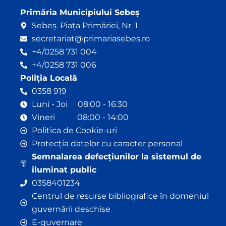
k
Primăria Municipiului Sebeș
Sebeș. Piața Primăriei, Nr. 1
secretariat@primariasebes.ro
+4/0258 731 004
+4/0258 731 006
Poliția Locală
0358 919
Luni - Joi 08:00 - 16:30
Vineri 08:00 - 14:00
Politica de Cookie-uri
Protecția datelor cu caracter personal
Semnalarea defecțiunilor la sistemul de
iluminat public
0358401234
Centrul de resurse bibliografice în domeniul
guvernării deschise
E-guvernare