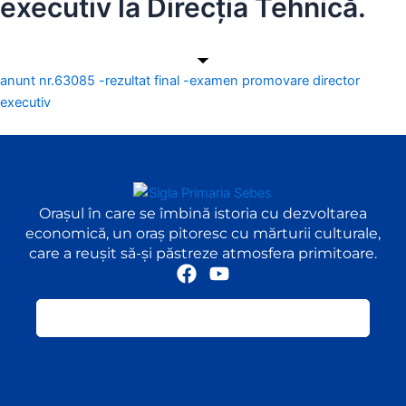
executiv la Direcția Tehnică.
anunt nr.63085 -rezultat final -examen promovare director
executiv
Orașul în care se îmbină istoria cu dezvoltarea
economică, un oraș pitoresc cu mărturii culturale,
care a reușit să-și păstreze atmosfera primitoare.
F
Y
a
o
c
u
e
t
b
u
o
b
o
e