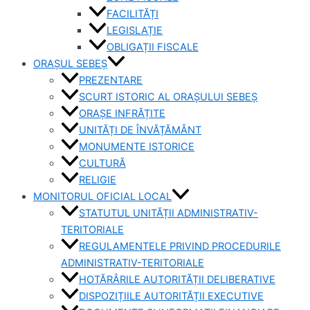
FACILITĂȚI
LEGISLAȚIE
OBLIGAȚII FISCALE
ORAȘUL SEBEȘ
PREZENTARE
SCURT ISTORIC AL ORAȘULUI SEBEȘ
ORAȘE INFRĂȚITE
UNITĂȚI DE ÎNVĂȚĂMÂNT
MONUMENTE ISTORICE
CULTURĂ
RELIGIE
MONITORUL OFICIAL LOCAL
STATUTUL UNITĂȚII ADMINISTRATIV-
TERITORIALE
REGULAMENTELE PRIVIND PROCEDURILE
ADMINISTRATIV-TERITORIALE
HOTĂRÂRILE AUTORITĂȚII DELIBERATIVE
DISPOZIȚIILE AUTORITĂȚII EXECUTIVE