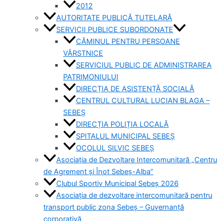
2012
AUTORITATE PUBLICĂ TUTELARĂ
SERVICII PUBLICE SUBORDONATE
CĂMINUL PENTRU PERSOANE
VÂRSTNICE
SERVICIUL PUBLIC DE ADMINISTRAREA
PATRIMONIULUI
DIRECȚIA DE ASISTENȚĂ SOCIALĂ
CENTRUL CULTURAL LUCIAN BLAGA –
SEBEȘ
DIRECȚIA POLIȚIA LOCALĂ
SPITALUL MUNICIPAL SEBEȘ
OCOLUL SILVIC SEBEȘ
Asociația de Dezvoltare Intercomunitară „Centru
de Agrement și Înot Sebeș-Alba”
Clubul Sportiv Municipal Sebeș 2026
Asociația de dezvoltare intercomunitară pentru
transport public zona Sebeș – Guvernanță
corporativă