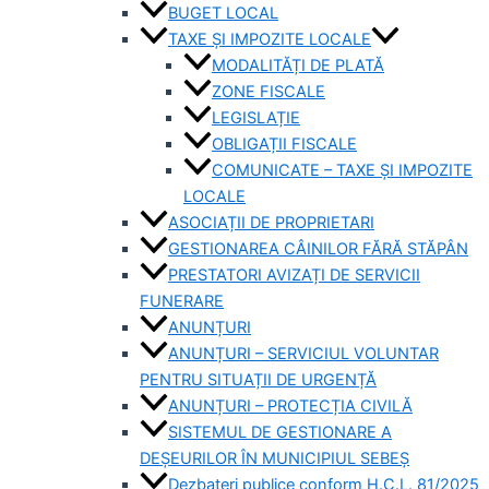
BUGET LOCAL
TAXE ȘI IMPOZITE LOCALE
MODALITĂȚI DE PLATĂ
ZONE FISCALE
LEGISLAȚIE
OBLIGAȚII FISCALE
COMUNICATE – TAXE ȘI IMPOZITE
LOCALE
ASOCIAȚII DE PROPRIETARI
GESTIONAREA CÂINILOR FĂRĂ STĂPÂN
PRESTATORI AVIZAȚI DE SERVICII
FUNERARE
ANUNȚURI
ANUNȚURI – SERVICIUL VOLUNTAR
PENTRU SITUAȚII DE URGENȚĂ
ANUNȚURI – PROTECȚIA CIVILĂ
SISTEMUL DE GESTIONARE A
DEȘEURILOR ÎN MUNICIPIUL SEBEȘ
Dezbateri publice conform H.C.L. 81/2025