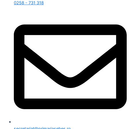
0258 - 731 318
secretariat@primariasebes.ro