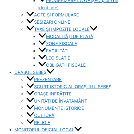
PROGRAMARE LA GHIȘEU (acte de
identitate)
ACTE ȘI FORMULARE
SESIZĂRI ONLINE
TAXE ȘI IMPOZITE LOCALE
MODALITĂȚI DE PLATĂ
ZONE FISCALE
FACILITĂȚI
LEGISLAȚIE
OBLIGAȚII FISCALE
ORAȘUL SEBEȘ
PREZENTARE
SCURT ISTORIC AL ORAȘULUI SEBEȘ
ORAȘE INFRĂȚITE
UNITĂȚI DE ÎNVĂȚĂMÂNT
MONUMENTE ISTORICE
CULTURĂ
RELIGIE
MONITORUL OFICIAL LOCAL