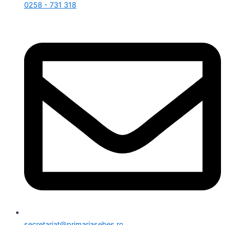
0258 - 731 318
secretariat@primariasebes.ro