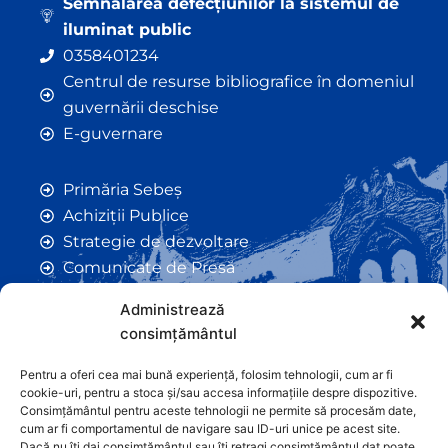
Semnalarea defecțiunilor la sistemul de
iluminat public
0358401234
Centrul de resurse bibliografice în domeniul
guvernării deschise
E-guvernare
Primăria Sebeș
Achiziții Publice
Strategie de dezvoltare
Comunicate de Presă
Taxe și Impozite Locale
Administrează
Anunțuri
consimțământul
Hotarâri de Consiliu
Certificate de Urbanism
Pentru a oferi cea mai bună experiență, folosim tehnologii, cum ar fi
cookie-uri, pentru a stoca și/sau accesa informațiile despre dispozitive.
Autorizații de Construcții
Consimțământul pentru aceste tehnologii ne permite să procesăm date,
Orașe Înfrățite
cum ar fi comportamentul de navigare sau ID-uri unice pe acest site.
Dacă nu îți dai consimțământul sau îți retragi consimțământul dat poate