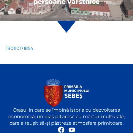
persoane vârstnice
180110171854
Orașul în care se îmbină istoria cu dezvoltarea
economică, un oraș pitoresc cu mărturii culturale,
care a reușit să-și păstreze atmosfera primitoare.
F
Y