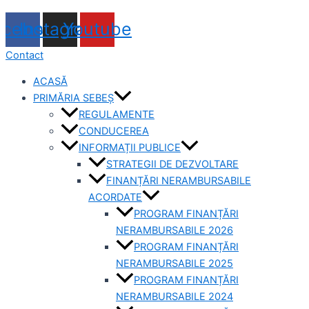
acebook
Instagram
Youtube
Contact
ACASĂ
PRIMĂRIA SEBEȘ
REGULAMENTE
CONDUCEREA
INFORMAȚII PUBLICE
STRATEGII DE DEZVOLTARE
FINANȚĂRI NERAMBURSABILE
ACORDATE
PROGRAM FINANȚĂRI
NERAMBURSABILE 2026
PROGRAM FINANȚĂRI
NERAMBURSABILE 2025
PROGRAM FINANȚĂRI
NERAMBURSABILE 2024