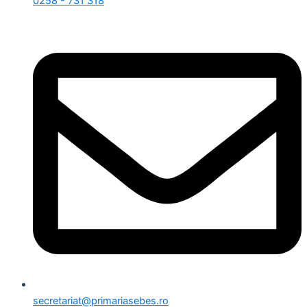
0258 - 731 318
secretariat@primariasebes.ro