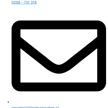
0258 - 731 318
secretariat@primariasebes.ro