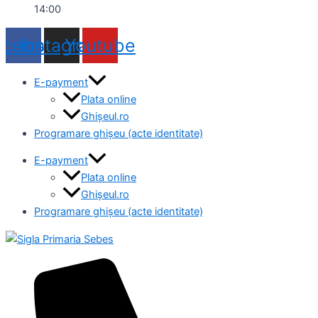
14:00
acebook
Instagram
Youtube
E-payment
Plata online
Ghișeul.ro
Programare ghișeu (acte identitate)
E-payment
Plata online
Ghișeul.ro
Programare ghișeu (acte identitate)