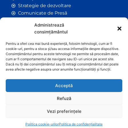
Strategie de dezvoltare
Comunicate de Presă
Taxe și Impozite Locale
Administrează
Anunțuri
consimțământul
Hotarâri de Consiliu
Certificate de Urbanism
Pentru a oferi cea mai bună experiență, folosim tehnologii, cum ar fi
cookie-uri, pentru a stoca și/sau accesa informațiile despre dispozitive.
Autorizații de Construcții
Consimțământul pentru aceste tehnologii ne permite să procesăm date,
Orașe Înfrățite
cum ar fi comportamentul de navigare sau ID-uri unice pe acest site.
Dacă nu îți dai consimțământul sau îți retragi consimțământul dat poate
Contact
avea afecte negative asupra unor anumite funcționalități și funcții.
Acceptă
Refuză
Vezi preferințele
Graficã și dezvoltare website
Politica cookie-urilor
Politica de confidențialitate