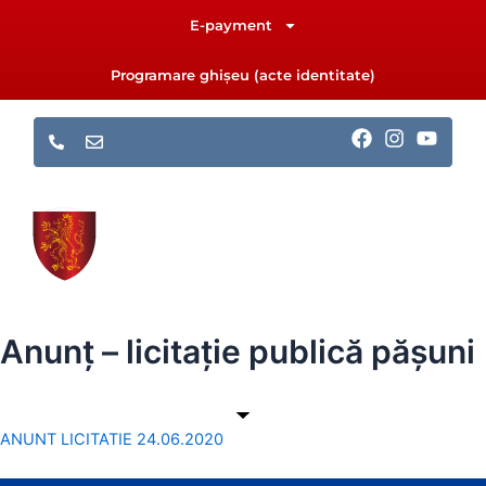
Skip
E-payment
to
content
Programare ghișeu (acte identitate)
F
I
Y
a
n
o
c
s
u
e
t
t
b
a
u
o
g
b
o
r
e
k
a
m
Anunț – licitație publică pășuni
ANUNT LICITATIE 24.06.2020