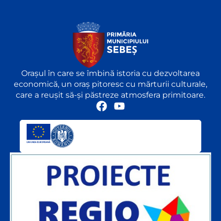
Orașul în care se îmbină istoria cu dezvoltarea
economică, un oraș pitoresc cu mărturii culturale,
care a reușit să-și păstreze atmosfera primitoare.
F
Y
a
o
c
u
e
t
b
u
o
b
o
e
k