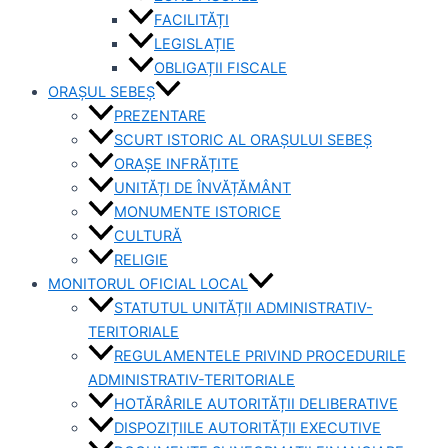
FACILITĂȚI
LEGISLAȚIE
OBLIGAȚII FISCALE
ORAȘUL SEBEȘ
PREZENTARE
SCURT ISTORIC AL ORAȘULUI SEBEȘ
ORAȘE INFRĂȚITE
UNITĂȚI DE ÎNVĂȚĂMÂNT
MONUMENTE ISTORICE
CULTURĂ
RELIGIE
MONITORUL OFICIAL LOCAL
STATUTUL UNITĂȚII ADMINISTRATIV-
TERITORIALE
REGULAMENTELE PRIVIND PROCEDURILE
ADMINISTRATIV-TERITORIALE
HOTĂRÂRILE AUTORITĂȚII DELIBERATIVE
DISPOZIȚIILE AUTORITĂȚII EXECUTIVE