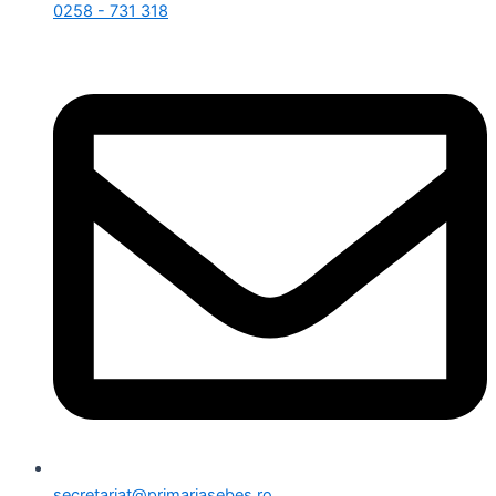
0258 - 731 318
secretariat@primariasebes.ro