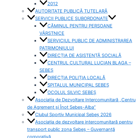
2012
AUTORITATE PUBLICĂ TUTELARĂ
SERVICII PUBLICE SUBORDONATE
CĂMINUL PENTRU PERSOANE
VÂRSTNICE
SERVICIUL PUBLIC DE ADMINISTRAREA
PATRIMONIULUI
DIRECȚIA DE ASISTENȚĂ SOCIALĂ
CENTRUL CULTURAL LUCIAN BLAGA –
SEBEȘ
DIRECȚIA POLIȚIA LOCALĂ
SPITALUL MUNICIPAL SEBEȘ
OCOLUL SILVIC SEBEȘ
Asociația de Dezvoltare Intercomunitară „Centru
de Agrement și Înot Sebeș-Alba”
Clubul Sportiv Municipal Sebeș 2026
Asociația de dezvoltare intercomunitară pentru
transport public zona Sebeș – Guvernanță
corporativă