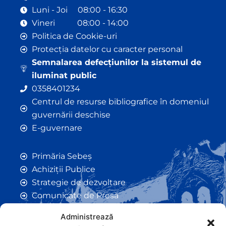
Luni - Joi 08:00 - 16:30
Vineri 08:00 - 14:00
Politica de Cookie-uri
Protecția datelor cu caracter personal
Semnalarea defecțiunilor la sistemul de
iluminat public
0358401234
Centrul de resurse bibliografice în domeniul
guvernării deschise
E-guvernare
Primăria Sebeș
Achiziții Publice
Strategie de dezvoltare
Comunicate de Presă
Taxe și Impozite Locale
Administrează
Anunțuri