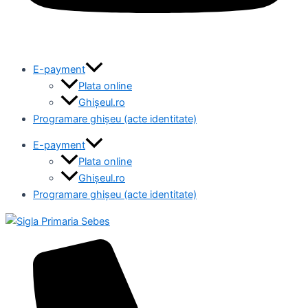
E-payment
Plata online
Ghișeul.ro
Programare ghișeu (acte identitate)
E-payment
Plata online
Ghișeul.ro
Programare ghișeu (acte identitate)