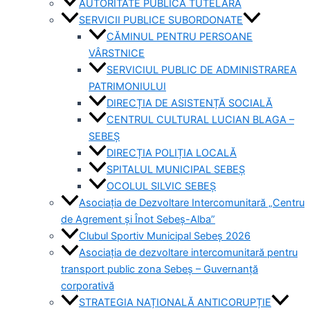
AUTORITATE PUBLICĂ TUTELARĂ
SERVICII PUBLICE SUBORDONATE
CĂMINUL PENTRU PERSOANE
VÂRSTNICE
SERVICIUL PUBLIC DE ADMINISTRAREA
PATRIMONIULUI
DIRECȚIA DE ASISTENȚĂ SOCIALĂ
CENTRUL CULTURAL LUCIAN BLAGA –
SEBEȘ
DIRECȚIA POLIȚIA LOCALĂ
SPITALUL MUNICIPAL SEBEȘ
OCOLUL SILVIC SEBEȘ
Asociația de Dezvoltare Intercomunitară „Centru
de Agrement și Înot Sebeș-Alba”
Clubul Sportiv Municipal Sebeș 2026
Asociația de dezvoltare intercomunitară pentru
transport public zona Sebeș – Guvernanță
corporativă
STRATEGIA NAȚIONALĂ ANTICORUPȚIE