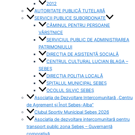
2012
AUTORITATE PUBLICĂ TUTELARĂ
SERVICII PUBLICE SUBORDONATE
CĂMINUL PENTRU PERSOANE
VÂRSTNICE
SERVICIUL PUBLIC DE ADMINISTRAREA
PATRIMONIULUI
DIRECȚIA DE ASISTENȚĂ SOCIALĂ
CENTRUL CULTURAL LUCIAN BLAGA –
SEBEȘ
DIRECȚIA POLIȚIA LOCALĂ
SPITALUL MUNICIPAL SEBEȘ
OCOLUL SILVIC SEBEȘ
Asociația de Dezvoltare Intercomunitară „Centru
de Agrement și Înot Sebeș-Alba”
Clubul Sportiv Municipal Sebeș 2026
Asociația de dezvoltare intercomunitară pentru
transport public zona Sebeș – Guvernanță
corporativă