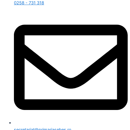
0258 - 731 318
secretariat@primariasebes.ro