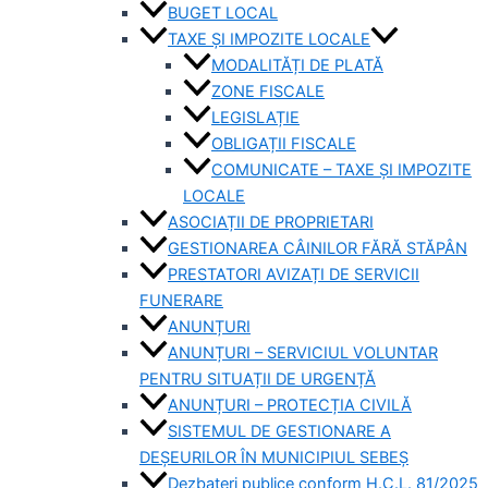
BUGET LOCAL
TAXE ȘI IMPOZITE LOCALE
MODALITĂȚI DE PLATĂ
ZONE FISCALE
LEGISLAȚIE
OBLIGAȚII FISCALE
COMUNICATE – TAXE ȘI IMPOZITE
LOCALE
ASOCIAȚII DE PROPRIETARI
GESTIONAREA CÂINILOR FĂRĂ STĂPÂN
PRESTATORI AVIZAȚI DE SERVICII
FUNERARE
ANUNȚURI
ANUNȚURI – SERVICIUL VOLUNTAR
PENTRU SITUAȚII DE URGENȚĂ
ANUNȚURI – PROTECȚIA CIVILĂ
SISTEMUL DE GESTIONARE A
DEȘEURILOR ÎN MUNICIPIUL SEBEȘ
Dezbateri publice conform H.C.L. 81/2025