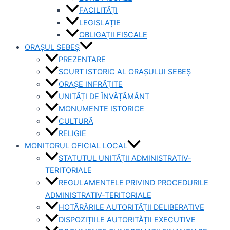
FACILITĂȚI
LEGISLAȚIE
OBLIGAȚII FISCALE
ORAȘUL SEBEȘ
PREZENTARE
SCURT ISTORIC AL ORAȘULUI SEBEȘ
ORAȘE INFRĂȚITE
UNITĂȚI DE ÎNVĂȚĂMÂNT
MONUMENTE ISTORICE
CULTURĂ
RELIGIE
MONITORUL OFICIAL LOCAL
STATUTUL UNITĂȚII ADMINISTRATIV-
TERITORIALE
REGULAMENTELE PRIVIND PROCEDURILE
ADMINISTRATIV-TERITORIALE
HOTĂRÂRILE AUTORITĂȚII DELIBERATIVE
DISPOZIȚIILE AUTORITĂȚII EXECUTIVE