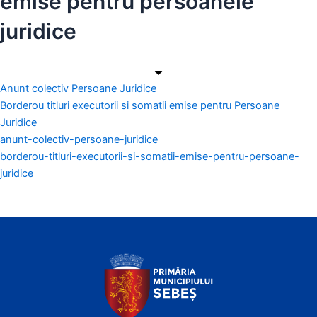
emise pentru persoanele
juridice
Anunt colectiv Persoane Juridice
Borderou titluri executorii si somatii emise pentru Persoane
Juridice
anunt-colectiv-persoane-juridice
borderou-titluri-executorii-si-somatii-emise-pentru-persoane-
juridice