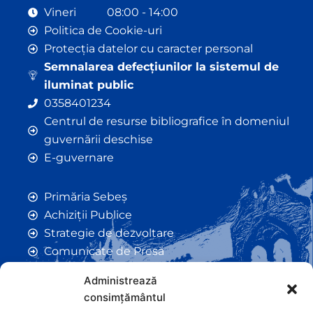
Vineri 08:00 - 14:00
Politica de Cookie-uri
Protecția datelor cu caracter personal
Semnalarea defecțiunilor la sistemul de
iluminat public
0358401234
Centrul de resurse bibliografice în domeniul
guvernării deschise
E-guvernare
Primăria Sebeș
Achiziții Publice
Strategie de dezvoltare
Comunicate de Presă
Taxe și Impozite Locale
Administrează
Anunțuri
consimțământul
Hotarâri de Consiliu