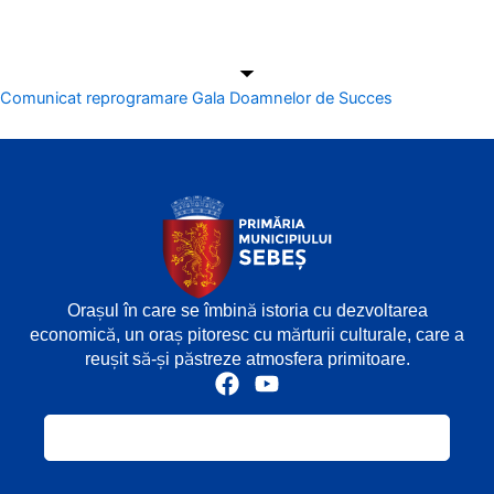
Comunicat reprogramare Gala Doamnelor de Succes
Orașul în care se îmbină istoria cu dezvoltarea
economică, un oraș pitoresc cu mărturii culturale, care a
reușit să-și păstreze atmosfera primitoare.
F
Y
a
o
c
u
e
t
b
u