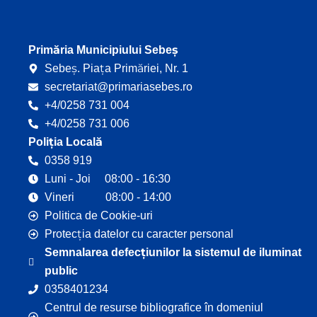
o
b
o
e
k
Primăria Municipiului Sebeș
Sebeș. Piața Primăriei, Nr. 1
secretariat@primariasebes.ro
+4/0258 731 004
+4/0258 731 006
Poliția Locală
0358 919
Luni - Joi 08:00 - 16:30
Vineri 08:00 - 14:00
Politica de Cookie-uri
Protecția datelor cu caracter personal
Semnalarea defecțiunilor la sistemul de iluminat
public
0358401234
Centrul de resurse bibliografice în domeniul