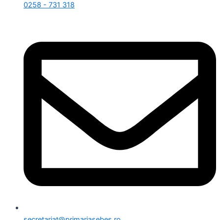
0258 - 731 318
secretariat@primariasebes.ro