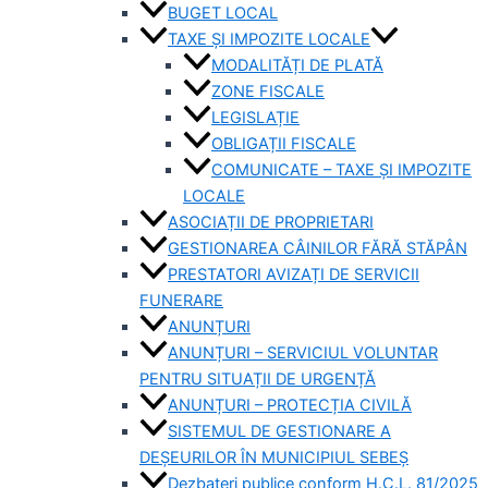
BUGET LOCAL
TAXE ȘI IMPOZITE LOCALE
MODALITĂȚI DE PLATĂ
ZONE FISCALE
LEGISLAȚIE
OBLIGAȚII FISCALE
COMUNICATE – TAXE ȘI IMPOZITE
LOCALE
ASOCIAȚII DE PROPRIETARI
GESTIONAREA CÂINILOR FĂRĂ STĂPÂN
PRESTATORI AVIZAȚI DE SERVICII
FUNERARE
ANUNȚURI
ANUNȚURI – SERVICIUL VOLUNTAR
PENTRU SITUAȚII DE URGENȚĂ
ANUNȚURI – PROTECȚIA CIVILĂ
SISTEMUL DE GESTIONARE A
DEȘEURILOR ÎN MUNICIPIUL SEBEȘ
Dezbateri publice conform H.C.L. 81/2025