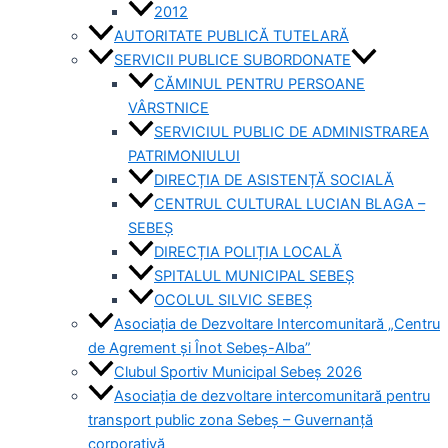
2012
AUTORITATE PUBLICĂ TUTELARĂ
SERVICII PUBLICE SUBORDONATE
CĂMINUL PENTRU PERSOANE
VÂRSTNICE
SERVICIUL PUBLIC DE ADMINISTRAREA
PATRIMONIULUI
DIRECȚIA DE ASISTENȚĂ SOCIALĂ
CENTRUL CULTURAL LUCIAN BLAGA –
SEBEȘ
DIRECȚIA POLIȚIA LOCALĂ
SPITALUL MUNICIPAL SEBEȘ
OCOLUL SILVIC SEBEȘ
Asociația de Dezvoltare Intercomunitară „Centru
de Agrement și Înot Sebeș-Alba”
Clubul Sportiv Municipal Sebeș 2026
Asociația de dezvoltare intercomunitară pentru
transport public zona Sebeș – Guvernanță
corporativă