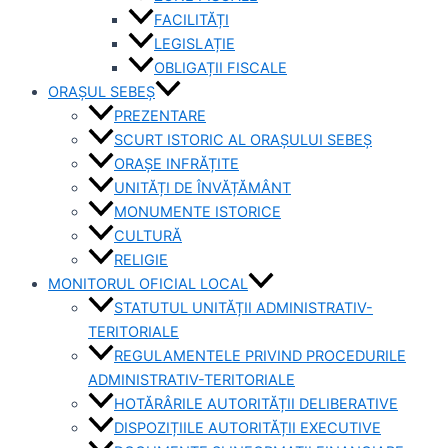
FACILITĂȚI
LEGISLAȚIE
OBLIGAȚII FISCALE
ORAȘUL SEBEȘ
PREZENTARE
SCURT ISTORIC AL ORAȘULUI SEBEȘ
ORAȘE INFRĂȚITE
UNITĂȚI DE ÎNVĂȚĂMÂNT
MONUMENTE ISTORICE
CULTURĂ
RELIGIE
MONITORUL OFICIAL LOCAL
STATUTUL UNITĂȚII ADMINISTRATIV-
TERITORIALE
REGULAMENTELE PRIVIND PROCEDURILE
ADMINISTRATIV-TERITORIALE
HOTĂRÂRILE AUTORITĂȚII DELIBERATIVE
DISPOZIȚIILE AUTORITĂȚII EXECUTIVE