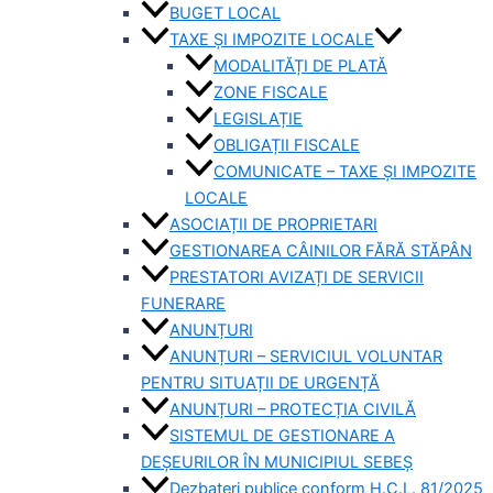
BUGET LOCAL
TAXE ȘI IMPOZITE LOCALE
MODALITĂȚI DE PLATĂ
ZONE FISCALE
LEGISLAȚIE
OBLIGAȚII FISCALE
COMUNICATE – TAXE ȘI IMPOZITE
LOCALE
ASOCIAȚII DE PROPRIETARI
GESTIONAREA CÂINILOR FĂRĂ STĂPÂN
PRESTATORI AVIZAȚI DE SERVICII
FUNERARE
ANUNȚURI
ANUNȚURI – SERVICIUL VOLUNTAR
PENTRU SITUAȚII DE URGENȚĂ
ANUNȚURI – PROTECȚIA CIVILĂ
SISTEMUL DE GESTIONARE A
DEȘEURILOR ÎN MUNICIPIUL SEBEȘ
Dezbateri publice conform H.C.L. 81/2025