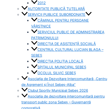
2012
AUTORITATE PUBLICĂ TUTELARĂ
SERVICII PUBLICE SUBORDONATE
CĂMINUL PENTRU PERSOANE
VÂRSTNICE
SERVICIUL PUBLIC DE ADMINISTRAREA
PATRIMONIULUI
DIRECȚIA DE ASISTENȚĂ SOCIALĂ
CENTRUL CULTURAL LUCIAN BLAGA –
SEBEȘ
DIRECȚIA POLIȚIA LOCALĂ
SPITALUL MUNICIPAL SEBEȘ
OCOLUL SILVIC SEBEȘ
Asociația de Dezvoltare Intercomunitară „Centru
de Agrement și Înot Sebeș-Alba”
Clubul Sportiv Municipal Sebeș 2026
Asociația de dezvoltare intercomunitară pentru
transport public zona Sebeș – Guvernanță
corporativă