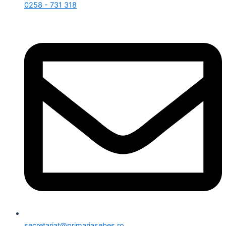
0258 - 731 318
secretariat@primariasebes.ro