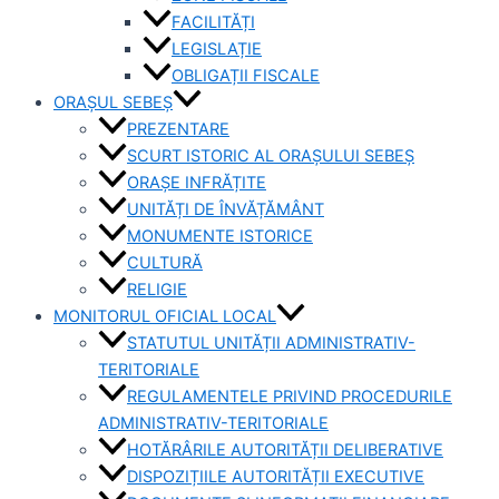
FACILITĂȚI
LEGISLAȚIE
OBLIGAȚII FISCALE
ORAȘUL SEBEȘ
PREZENTARE
SCURT ISTORIC AL ORAȘULUI SEBEȘ
ORAȘE INFRĂȚITE
UNITĂȚI DE ÎNVĂȚĂMÂNT
MONUMENTE ISTORICE
CULTURĂ
RELIGIE
MONITORUL OFICIAL LOCAL
STATUTUL UNITĂȚII ADMINISTRATIV-
TERITORIALE
REGULAMENTELE PRIVIND PROCEDURILE
ADMINISTRATIV-TERITORIALE
HOTĂRÂRILE AUTORITĂȚII DELIBERATIVE
DISPOZIȚIILE AUTORITĂȚII EXECUTIVE