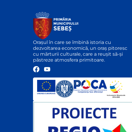
Orașul în care se îmbină istoria cu
dezvoltarea economică, un oraș pitoresc
cu mărturii culturale, care a reușit să-și
păstreze atmosfera primitoare.
F
Y
a
o
c
u
e
t
b
u
o
b
o
e
k