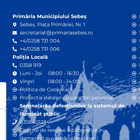
Primăria Municipiului Sebeș
Sebeș. Piața Primăriei, Nr. 1
secretariat@primariasebes.ro
+4/0258 731 004
+4/0258 731 006
Poliția Locală
0358 919
Luni - Joi 08:00 - 16:30
Vineri 08:00 - 14:00
Politica de Cookie-uri
Protecția datelor cu caracter personal
Semnalarea defecțiunilor la sistemul de
iluminat public
0358401234
Centrul de resurse bibliografice în
domeniul guvernării deschise