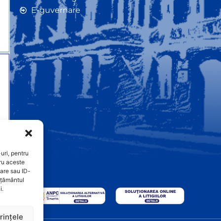
E-guvernare
uri, pentru
ru aceste
are sau ID-
imțământul
i.
rințele