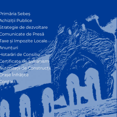
Primăria Sebeș
Achiziții Publice
Strategie de dezvoltare
Comunicate de Presă
Taxe și Impozite Locale
Anunțuri
Hotarâri de Consiliu
Certificate de Urbanism
Autorizații de Construcții
Orașe Înfrățite
Contact