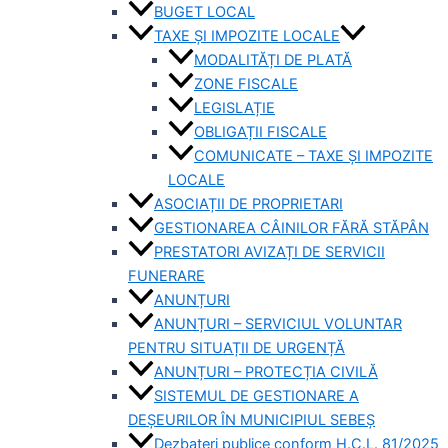
BUGET LOCAL
TAXE ȘI IMPOZITE LOCALE
MODALITĂȚI DE PLATĂ
ZONE FISCALE
LEGISLAȚIE
OBLIGAȚII FISCALE
COMUNICATE – TAXE ȘI IMPOZITE
LOCALE
ASOCIAȚII DE PROPRIETARI
GESTIONAREA CÂINILOR FĂRĂ STĂPÂN
PRESTATORI AVIZAȚI DE SERVICII
FUNERARE
ANUNȚURI
ANUNȚURI – SERVICIUL VOLUNTAR
PENTRU SITUAȚII DE URGENȚĂ
ANUNȚURI – PROTECȚIA CIVILĂ
SISTEMUL DE GESTIONARE A
DEȘEURILOR ÎN MUNICIPIUL SEBEȘ
Dezbateri publice conform H.C.L. 81/2025