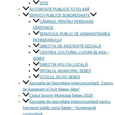
2012
AUTORITATE PUBLICĂ TUTELARĂ
SERVICII PUBLICE SUBORDONATE
CĂMINUL PENTRU PERSOANE
VÂRSTNICE
SERVICIUL PUBLIC DE ADMINISTRAREA
PATRIMONIULUI
DIRECȚIA DE ASISTENȚĂ SOCIALĂ
CENTRUL CULTURAL LUCIAN BLAGA –
SEBEȘ
DIRECȚIA POLIȚIA LOCALĂ
SPITALUL MUNICIPAL SEBEȘ
OCOLUL SILVIC SEBEȘ
Asociația de Dezvoltare Intercomunitară „Centru
de Agrement și Înot Sebeș-Alba”
Clubul Sportiv Municipal Sebeș 2026
Asociația de dezvoltare intercomunitară pentru
transport public zona Sebeș – Guvernanță
corporativă