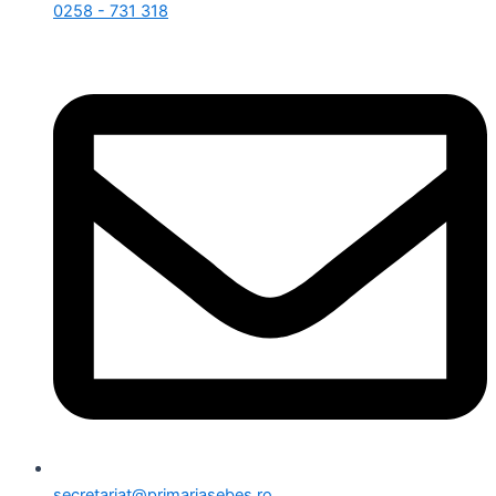
0258 - 731 318
secretariat@primariasebes.ro