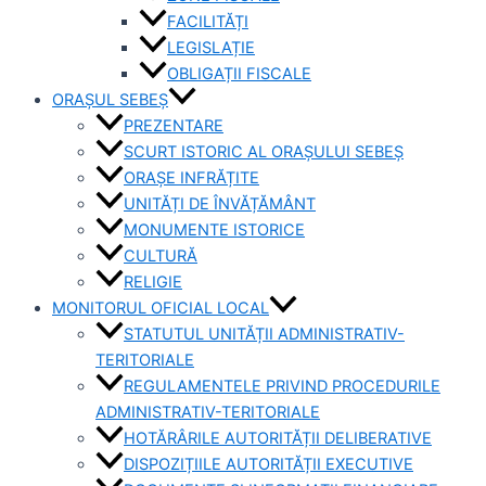
FACILITĂȚI
LEGISLAȚIE
OBLIGAȚII FISCALE
ORAȘUL SEBEȘ
PREZENTARE
SCURT ISTORIC AL ORAȘULUI SEBEȘ
ORAȘE INFRĂȚITE
UNITĂȚI DE ÎNVĂȚĂMÂNT
MONUMENTE ISTORICE
CULTURĂ
RELIGIE
MONITORUL OFICIAL LOCAL
STATUTUL UNITĂȚII ADMINISTRATIV-
TERITORIALE
REGULAMENTELE PRIVIND PROCEDURILE
ADMINISTRATIV-TERITORIALE
HOTĂRÂRILE AUTORITĂȚII DELIBERATIVE
DISPOZIȚIILE AUTORITĂȚII EXECUTIVE