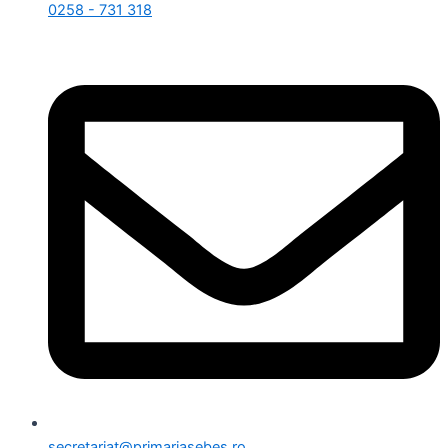
0258 - 731 318
secretariat@primariasebes.ro