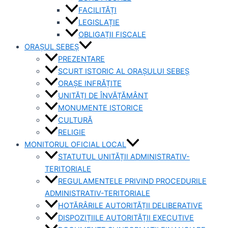
FACILITĂȚI
LEGISLAȚIE
OBLIGAȚII FISCALE
ORAȘUL SEBEȘ
PREZENTARE
SCURT ISTORIC AL ORAȘULUI SEBEȘ
ORAȘE INFRĂȚITE
UNITĂȚI DE ÎNVĂȚĂMÂNT
MONUMENTE ISTORICE
CULTURĂ
RELIGIE
MONITORUL OFICIAL LOCAL
STATUTUL UNITĂȚII ADMINISTRATIV-
TERITORIALE
REGULAMENTELE PRIVIND PROCEDURILE
ADMINISTRATIV-TERITORIALE
HOTĂRÂRILE AUTORITĂȚII DELIBERATIVE
DISPOZIȚIILE AUTORITĂȚII EXECUTIVE