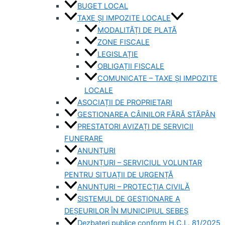
BUGET LOCAL
TAXE ȘI IMPOZITE LOCALE
MODALITĂȚI DE PLATĂ
ZONE FISCALE
LEGISLAȚIE
OBLIGAȚII FISCALE
COMUNICATE – TAXE ȘI IMPOZITE
LOCALE
ASOCIAȚII DE PROPRIETARI
GESTIONAREA CÂINILOR FĂRĂ STĂPÂN
PRESTATORI AVIZAȚI DE SERVICII
FUNERARE
ANUNȚURI
ANUNȚURI – SERVICIUL VOLUNTAR
PENTRU SITUAȚII DE URGENȚĂ
ANUNȚURI – PROTECȚIA CIVILĂ
SISTEMUL DE GESTIONARE A
DEȘEURILOR ÎN MUNICIPIUL SEBEȘ
Dezbateri publice conform H.C.L. 81/2025