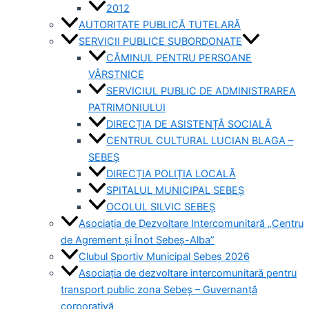
2012
AUTORITATE PUBLICĂ TUTELARĂ
SERVICII PUBLICE SUBORDONATE
CĂMINUL PENTRU PERSOANE
VÂRSTNICE
SERVICIUL PUBLIC DE ADMINISTRAREA
PATRIMONIULUI
DIRECȚIA DE ASISTENȚĂ SOCIALĂ
CENTRUL CULTURAL LUCIAN BLAGA –
SEBEȘ
DIRECȚIA POLIȚIA LOCALĂ
SPITALUL MUNICIPAL SEBEȘ
OCOLUL SILVIC SEBEȘ
Asociația de Dezvoltare Intercomunitară „Centru
de Agrement și Înot Sebeș-Alba”
Clubul Sportiv Municipal Sebeș 2026
Asociația de dezvoltare intercomunitară pentru
transport public zona Sebeș – Guvernanță
corporativă