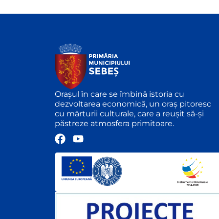
Orașul în care se îmbină istoria cu
dezvoltarea economică, un oraș pitoresc
cu mărturii culturale, care a reușit să-și
păstreze atmosfera primitoare.
F
Y
a
o
c
u
e
t
b
u
o
b
o
e
k