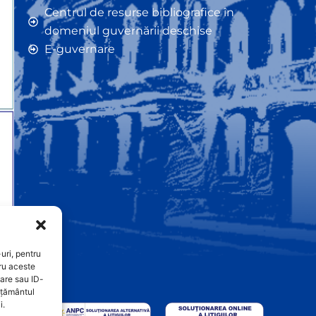
Centrul de resurse bibliografice în
domeniul guvernării deschise
E-guvernare
uri, pentru
ru aceste
are sau ID-
imțământul
i.