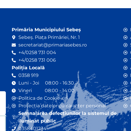
Primăria Municipiului Sebeș
Sebeș. Piața Primăriei, Nr. 1
secretariat@primariasebes.ro
+4/0258 731 004
+4/0258 731 006
Poliția Locală
0358 919
Luni - Joi 08:00 - 16:30
Vineri 08:00 - 14:00
Politica de Cookie-uri
Protecția datelor cu caracter personal
Semnalarea defecțiunilor la sistemul de
iluminat public
0358401234