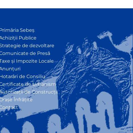
Primăria Sebeș
Achiziții Publice
Strategie de dezvoltare
Comunicate de Presă
Taxe și Impozite Locale
Anunțuri
Hotarâri de Consiliu
Certificate de Urbanism
Autorizații de Construcții
Orașe Înfrățite
Contact