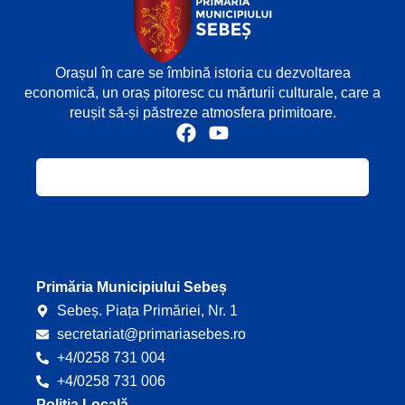
Orașul în care se îmbină istoria cu dezvoltarea
economică, un oraș pitoresc cu mărturii culturale, care a
reușit să-și păstreze atmosfera primitoare.
F
Y
a
o
c
u
e
t
b
u
o
b
o
e
k
Primăria Municipiului Sebeș
Sebeș. Piața Primăriei, Nr. 1
secretariat@primariasebes.ro
+4/0258 731 004
+4/0258 731 006
Poliția Locală