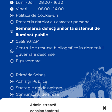
Luni - Joi 08:00 - 16:30
Vineri 08:00 - 14:00
Politica de Cookie-uri
Protecția datelor cu caracter personal
Semnalarea defecțiunilor la sistemul de
iluminat public
0358401234
Centrul de resurse bibliografice în domeniul
guvernării deschise
E-guvernare
Primăria Sebeș
Achiziții Publice
Strategie de dezvoltare
Comunicate de Presă
Taxe și Impozite Locale
Administrează
Anunțuri
consimțământul