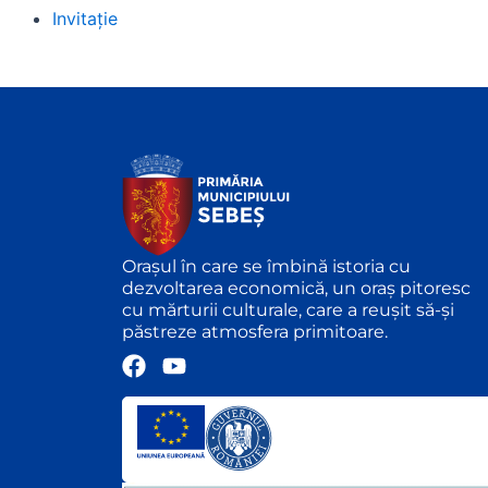
Invitație
Orașul în care se îmbină istoria cu
dezvoltarea economică, un oraș pitoresc
cu mărturii culturale, care a reușit să-și
păstreze atmosfera primitoare.
F
Y
a
o
c
u
e
t
b
u
o
b