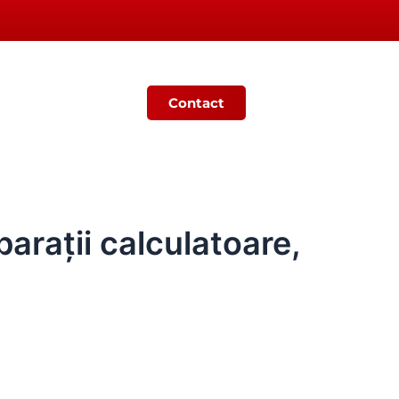
Contact
Ș
MONITORUL OFICIAL LOCAL
eparații calculatoare,