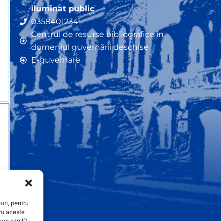
iluminat public
0358401234
Centrul de resurse bibliografice în
domeniul guvernării deschise
E-guvernare
uri, pentru
ru aceste
are sau ID-