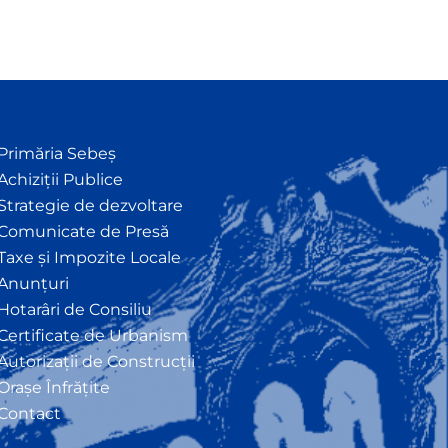
Primăria Sebeș
Achiziții Publice
Strategie de dezvoltare
Comunicate de Presă
Taxe și Impozite Locale
Anunțuri
Hotarâri de Consiliu
Certificate de Urbanism
Autorizații de Construcții
Orașe Înfrățite
Contact