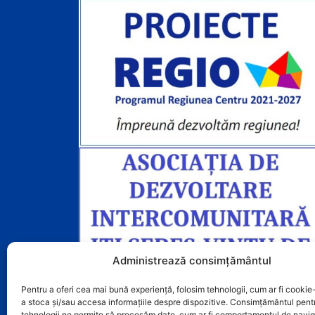
o
e
k
Administrează consimțământul
Pentru a oferi cea mai bună experiență, folosim tehnologii, cum ar fi cookie-
a stoca și/sau accesa informațiile despre dispozitive. Consimțământul pent
tehnologii ne permite să procesăm date, cum ar fi comportamentul de navig