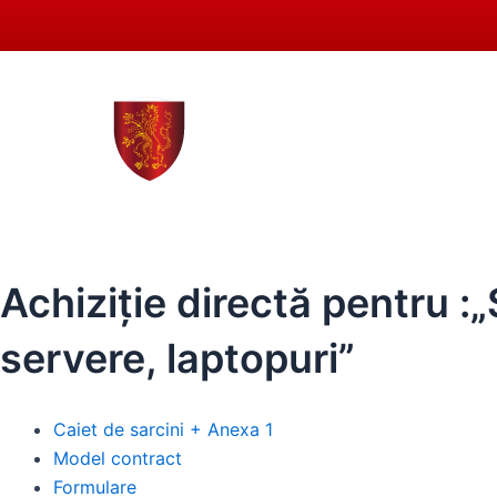
Skip
to
content
0258 - 731 318
secreta
ACASĂ
PRIMĂRIA SEBEȘ
CONSIL
Achiziție directă pentru :„
servere, laptopuri”
Caiet de sarcini + Anexa 1
Model contract
Formulare