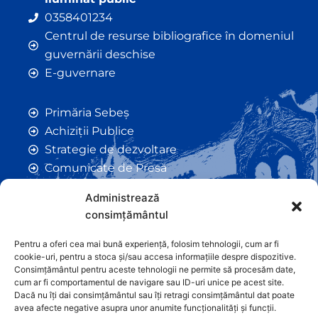
0358401234
Centrul de resurse bibliografice în domeniul
guvernării deschise
E-guvernare
Primăria Sebeș
Achiziții Publice
Strategie de dezvoltare
Comunicate de Presă
Taxe și Impozite Locale
Administrează
Anunțuri
consimțământul
Hotarâri de Consiliu
Certificate de Urbanism
Pentru a oferi cea mai bună experiență, folosim tehnologii, cum ar fi
cookie-uri, pentru a stoca și/sau accesa informațiile despre dispozitive.
Autorizații de Construcții
Consimțământul pentru aceste tehnologii ne permite să procesăm date,
Orașe Înfrățite
cum ar fi comportamentul de navigare sau ID-uri unice pe acest site.
Dacă nu îți dai consimțământul sau îți retragi consimțământul dat poate
Contact
avea afecte negative asupra unor anumite funcționalități și funcții.