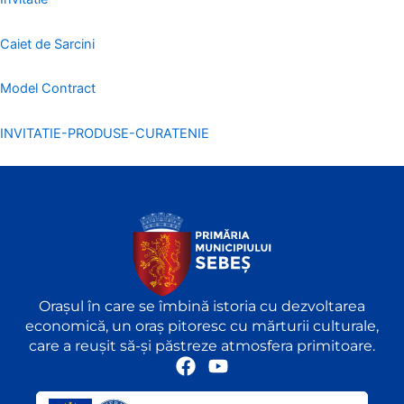
Caiet de Sarcini
Model Contract
INVITATIE-PRODUSE-CURATENIE
Orașul în care se îmbină istoria cu dezvoltarea
economică, un oraș pitoresc cu mărturii culturale,
care a reușit să-și păstreze atmosfera primitoare.
F
Y
a
o