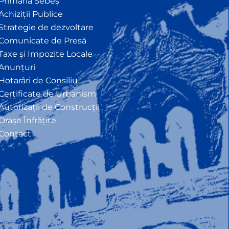
Primăria Sebeș
Achiziții Publice
Strategie de dezvoltare
Comunicate de Presă
Taxe și Impozite Locale
Anunțuri
Hotarâri de Consiliu
Certificate de Urbanism
Autorizații de Construcții
Orașe Înfrățite
Contact