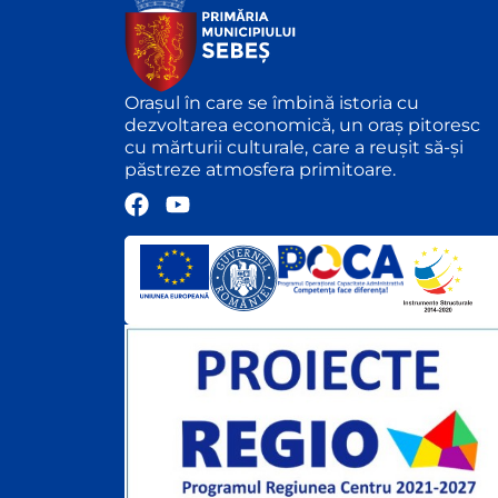
Orașul în care se îmbină istoria cu
dezvoltarea economică, un oraș pitoresc
cu mărturii culturale, care a reușit să-și
păstreze atmosfera primitoare.
F
Y
a
o
c
u
e
t
b
u
o
b
o
e
k