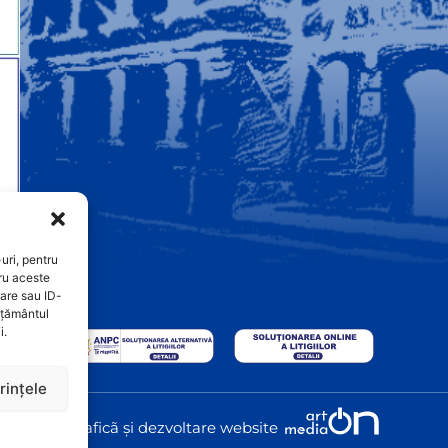
uri, pentru
ru aceste
are sau ID-
imțământul
i.
rințele
Graficã și dezvoltare website