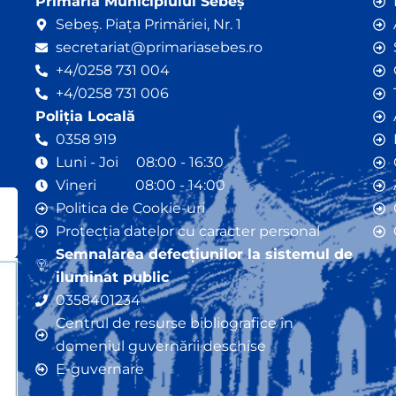
Primăria Municipiului Sebeș
Sebeș. Piața Primăriei, Nr. 1
secretariat@primariasebes.ro
+4/0258 731 004
+4/0258 731 006
Poliția Locală
0358 919
Luni - Joi 08:00 - 16:30
Vineri 08:00 - 14:00
Politica de Cookie-uri
Protecția datelor cu caracter personal
Semnalarea defecțiunilor la sistemul de
iluminat public
0358401234
Centrul de resurse bibliografice în
domeniul guvernării deschise
E-guvernare