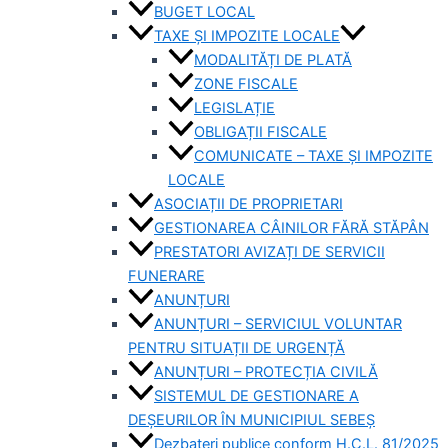
BUGET LOCAL
TAXE ȘI IMPOZITE LOCALE
MODALITĂȚI DE PLATĂ
ZONE FISCALE
LEGISLAȚIE
OBLIGAȚII FISCALE
COMUNICATE – TAXE ȘI IMPOZITE
LOCALE
ASOCIAȚII DE PROPRIETARI
GESTIONAREA CÂINILOR FĂRĂ STĂPÂN
PRESTATORI AVIZAȚI DE SERVICII
FUNERARE
ANUNȚURI
ANUNȚURI – SERVICIUL VOLUNTAR
PENTRU SITUAȚII DE URGENȚĂ
ANUNȚURI – PROTECȚIA CIVILĂ
SISTEMUL DE GESTIONARE A
DEȘEURILOR ÎN MUNICIPIUL SEBEȘ
Dezbateri publice conform H.C.L. 81/2025