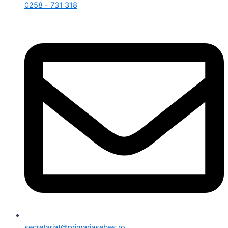
0258 - 731 318
secretariat@primariasebes.ro