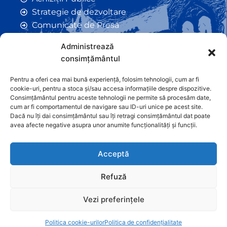
Strategie de dezvoltare
Comunicate de Presă
Taxe și Impozite Locale
Administrează
Anunțuri
consimțământul
Hotarâri de Consiliu
Certificate de Urbanism
Pentru a oferi cea mai bună experiență, folosim tehnologii, cum ar fi
cookie-uri, pentru a stoca și/sau accesa informațiile despre dispozitive.
Autorizații de Construcții
Consimțământul pentru aceste tehnologii ne permite să procesăm date,
Orașe Înfrățite
cum ar fi comportamentul de navigare sau ID-uri unice pe acest site.
Dacă nu îți dai consimțământul sau îți retragi consimțământul dat poate
Contact
avea afecte negative asupra unor anumite funcționalități și funcții.
Acceptă
Refuză
Vezi preferințele
Graficã și dezvoltare website
Politica cookie-urilor
Politica de confidențialitate