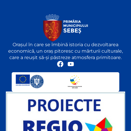
Orașul în care se îmbină istoria cu dezvoltarea
economică, un oraș pitoresc cu mărturii culturale,
care a reușit să-și păstreze atmosfera primitoare.
F
Y
a
o
c
u
e
t
b
u
o
b
o
e
k