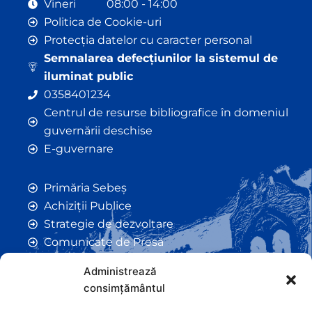
Vineri 08:00 - 14:00
Politica de Cookie-uri
Protecția datelor cu caracter personal
Semnalarea defecțiunilor la sistemul de
iluminat public
0358401234
Centrul de resurse bibliografice în domeniul
guvernării deschise
E-guvernare
Primăria Sebeș
Achiziții Publice
Strategie de dezvoltare
Comunicate de Presă
Taxe și Impozite Locale
Administrează
Anunțuri
consimțământul
Hotarâri de Consiliu