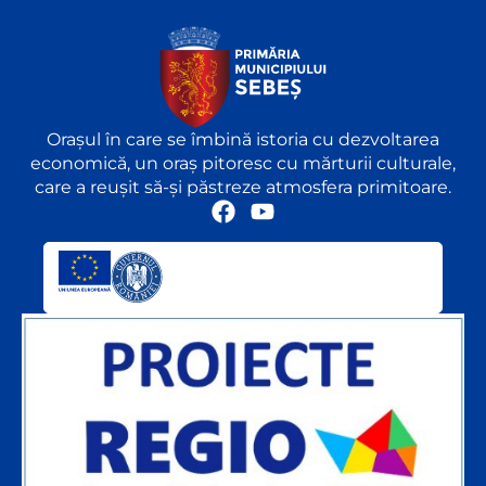
Orașul în care se îmbină istoria cu dezvoltarea
economică, un oraș pitoresc cu mărturii culturale,
care a reușit să-și păstreze atmosfera primitoare.
F
Y
a
o
c
u
e
t
b
u
o
b
o
e
k