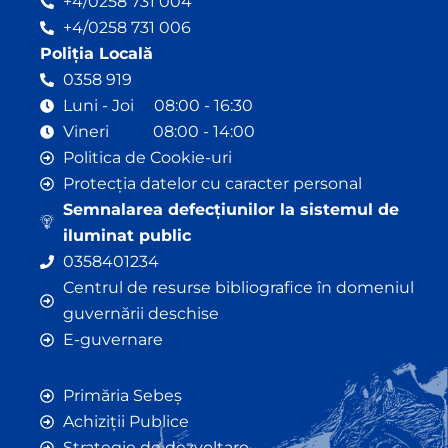
+4/0258 731 004
+4/0258 731 006
Poliția Locală
0358 919
Luni - Joi 08:00 - 16:30
Vineri 08:00 - 14:00
Politica de Cookie-uri
Protecția datelor cu caracter personal
Semnalarea defecțiunilor la sistemul de
iluminat public
0358401234
Centrul de resurse bibliografice în domeniul
guvernării deschise
E-guvernare
Primăria Sebeș
Achiziții Publice
Strategie de dezvoltare