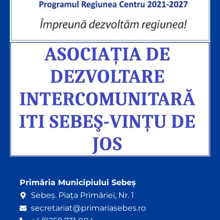
Primăria Municipiului Sebeș
Sebeș. Piața Primăriei, Nr. 1
secretariat@primariasebes.ro