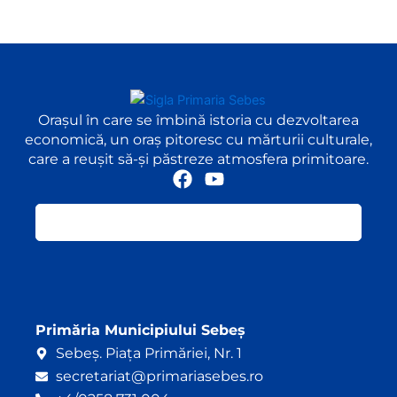
Orașul în care se îmbină istoria cu dezvoltarea
economică, un oraș pitoresc cu mărturii culturale,
care a reușit să-și păstreze atmosfera primitoare.
F
Y
a
o
c
u
e
t
b
u
o
b
o
e
k
Primăria Municipiului Sebeș
Sebeș. Piața Primăriei, Nr. 1
secretariat@primariasebes.ro