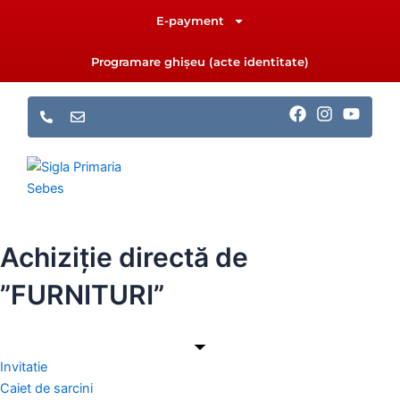
Skip
E-payment
to
content
Programare ghișeu (acte identitate)
F
I
Y
a
n
o
c
s
u
e
t
t
b
a
u
o
g
b
o
r
e
k
a
m
Achiziție directă de
”FURNITURI”
Invitatie
Caiet de sarcini