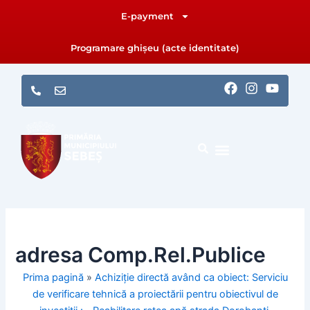
Skip
E-payment
to
content
Programare ghișeu (acte identitate)
F
I
Y
a
n
o
c
s
u
e
t
t
b
a
u
o
g
b
o
r
e
k
a
m
adresa Comp.Rel.Publice
Prima pagină
»
Achiziție directă având ca obiect: Serviciu
de verificare tehnică a proiectării pentru obiectivul de