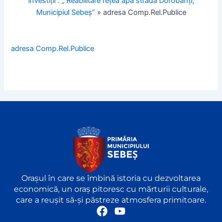
investiții : „ Reabilitare rețea apă strada Dorobanți,
Municipiul Sebeș”
»
adresa Comp.Rel.Publice
adresa Comp.Rel.Publice
Orașul în care se îmbină istoria cu dezvoltarea
economică, un oraș pitoresc cu mărturii culturale,
care a reușit să-și păstreze atmosfera primitoare.
F
Y
a
o