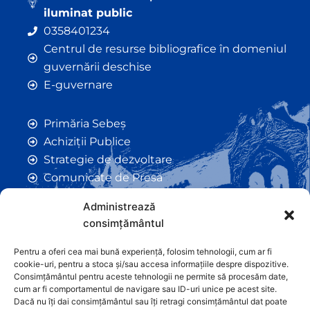
iluminat public
0358401234
Centrul de resurse bibliografice în domeniul
guvernării deschise
E-guvernare
Primăria Sebeș
Achiziții Publice
Strategie de dezvoltare
Comunicate de Presă
Taxe și Impozite Locale
Administrează
Anunțuri
consimțământul
Hotarâri de Consiliu
Certificate de Urbanism
Pentru a oferi cea mai bună experiență, folosim tehnologii, cum ar fi
cookie-uri, pentru a stoca și/sau accesa informațiile despre dispozitive.
Autorizații de Construcții
Consimțământul pentru aceste tehnologii ne permite să procesăm date,
Orașe Înfrățite
cum ar fi comportamentul de navigare sau ID-uri unice pe acest site.
Dacă nu îți dai consimțământul sau îți retragi consimțământul dat poate
Contact