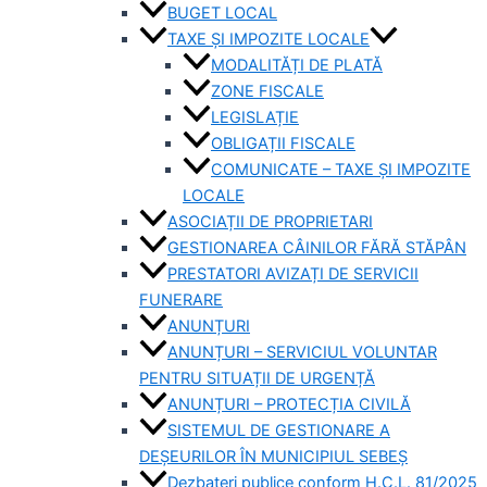
BUGET LOCAL
TAXE ȘI IMPOZITE LOCALE
MODALITĂȚI DE PLATĂ
ZONE FISCALE
LEGISLAȚIE
OBLIGAȚII FISCALE
COMUNICATE – TAXE ȘI IMPOZITE
LOCALE
ASOCIAȚII DE PROPRIETARI
GESTIONAREA CÂINILOR FĂRĂ STĂPÂN
PRESTATORI AVIZAȚI DE SERVICII
FUNERARE
ANUNȚURI
ANUNȚURI – SERVICIUL VOLUNTAR
PENTRU SITUAȚII DE URGENȚĂ
ANUNȚURI – PROTECȚIA CIVILĂ
SISTEMUL DE GESTIONARE A
DEȘEURILOR ÎN MUNICIPIUL SEBEȘ
Dezbateri publice conform H.C.L. 81/2025