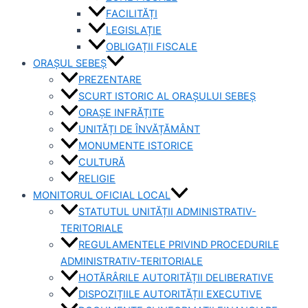
FACILITĂȚI
LEGISLAȚIE
OBLIGAȚII FISCALE
ORAȘUL SEBEȘ
PREZENTARE
SCURT ISTORIC AL ORAȘULUI SEBEȘ
ORAȘE INFRĂȚITE
UNITĂȚI DE ÎNVĂȚĂMÂNT
MONUMENTE ISTORICE
CULTURĂ
RELIGIE
MONITORUL OFICIAL LOCAL
STATUTUL UNITĂȚII ADMINISTRATIV-
TERITORIALE
REGULAMENTELE PRIVIND PROCEDURILE
ADMINISTRATIV-TERITORIALE
HOTĂRÂRILE AUTORITĂȚII DELIBERATIVE
DISPOZIȚIILE AUTORITĂȚII EXECUTIVE