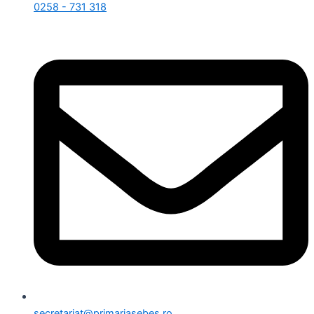
0258 - 731 318
secretariat@primariasebes.ro