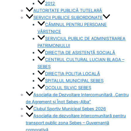
2012
AUTORITATE PUBLICĂ TUTELARĂ
SERVICII PUBLICE SUBORDONATE
CĂMINUL PENTRU PERSOANE
VÂRSTNICE
SERVICIUL PUBLIC DE ADMINISTRAREA
PATRIMONIULUI
DIRECȚIA DE ASISTENȚĂ SOCIALĂ
CENTRUL CULTURAL LUCIAN BLAGA –
SEBEȘ
DIRECȚIA POLIȚIA LOCALĂ
SPITALUL MUNICIPAL SEBEȘ
OCOLUL SILVIC SEBEȘ
Asociația de Dezvoltare Intercomunitară „Centru
de Agrement și Înot Sebeș-Alba”
Clubul Sportiv Municipal Sebeș 2026
Asociația de dezvoltare intercomunitară pentru
transport public zona Sebeș – Guvernanță
corporativă