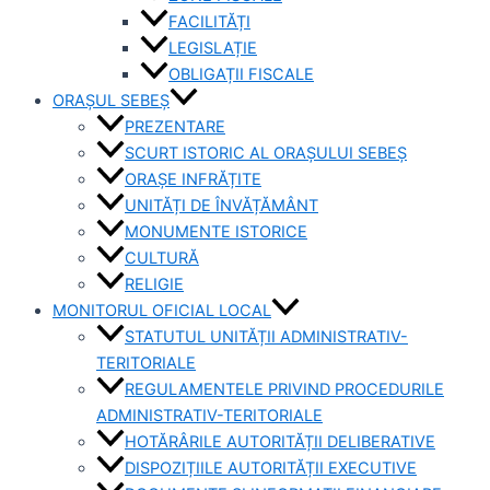
FACILITĂȚI
LEGISLAȚIE
OBLIGAȚII FISCALE
ORAȘUL SEBEȘ
PREZENTARE
SCURT ISTORIC AL ORAȘULUI SEBEȘ
ORAȘE INFRĂȚITE
UNITĂȚI DE ÎNVĂȚĂMÂNT
MONUMENTE ISTORICE
CULTURĂ
RELIGIE
MONITORUL OFICIAL LOCAL
STATUTUL UNITĂȚII ADMINISTRATIV-
TERITORIALE
REGULAMENTELE PRIVIND PROCEDURILE
ADMINISTRATIV-TERITORIALE
HOTĂRÂRILE AUTORITĂȚII DELIBERATIVE
DISPOZIȚIILE AUTORITĂȚII EXECUTIVE