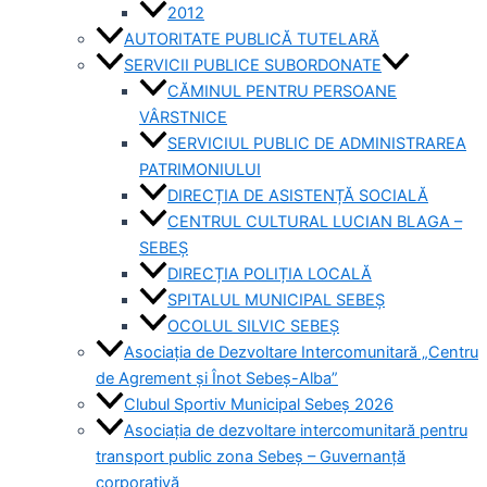
2012
AUTORITATE PUBLICĂ TUTELARĂ
SERVICII PUBLICE SUBORDONATE
CĂMINUL PENTRU PERSOANE
VÂRSTNICE
SERVICIUL PUBLIC DE ADMINISTRAREA
PATRIMONIULUI
DIRECȚIA DE ASISTENȚĂ SOCIALĂ
CENTRUL CULTURAL LUCIAN BLAGA –
SEBEȘ
DIRECȚIA POLIȚIA LOCALĂ
SPITALUL MUNICIPAL SEBEȘ
OCOLUL SILVIC SEBEȘ
Asociația de Dezvoltare Intercomunitară „Centru
de Agrement și Înot Sebeș-Alba”
Clubul Sportiv Municipal Sebeș 2026
Asociația de dezvoltare intercomunitară pentru
transport public zona Sebeș – Guvernanță
corporativă