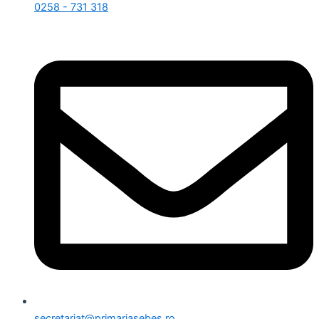
0258 - 731 318
secretariat@primariasebes.ro