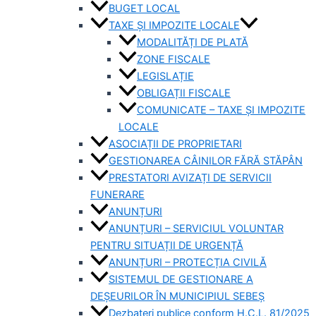
BUGET LOCAL
TAXE ȘI IMPOZITE LOCALE
MODALITĂȚI DE PLATĂ
ZONE FISCALE
LEGISLAȚIE
OBLIGAȚII FISCALE
COMUNICATE – TAXE ȘI IMPOZITE
LOCALE
ASOCIAȚII DE PROPRIETARI
GESTIONAREA CÂINILOR FĂRĂ STĂPÂN
PRESTATORI AVIZAȚI DE SERVICII
FUNERARE
ANUNȚURI
ANUNȚURI – SERVICIUL VOLUNTAR
PENTRU SITUAȚII DE URGENȚĂ
ANUNȚURI – PROTECȚIA CIVILĂ
SISTEMUL DE GESTIONARE A
DEȘEURILOR ÎN MUNICIPIUL SEBEȘ
Dezbateri publice conform H.C.L. 81/2025