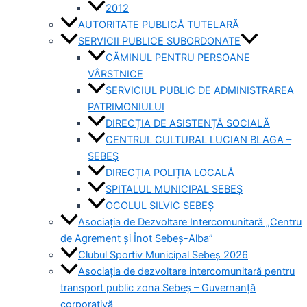
2012
AUTORITATE PUBLICĂ TUTELARĂ
SERVICII PUBLICE SUBORDONATE
CĂMINUL PENTRU PERSOANE
VÂRSTNICE
SERVICIUL PUBLIC DE ADMINISTRAREA
PATRIMONIULUI
DIRECȚIA DE ASISTENȚĂ SOCIALĂ
CENTRUL CULTURAL LUCIAN BLAGA –
SEBEȘ
DIRECȚIA POLIȚIA LOCALĂ
SPITALUL MUNICIPAL SEBEȘ
OCOLUL SILVIC SEBEȘ
Asociația de Dezvoltare Intercomunitară „Centru
de Agrement și Înot Sebeș-Alba”
Clubul Sportiv Municipal Sebeș 2026
Asociația de dezvoltare intercomunitară pentru
transport public zona Sebeș – Guvernanță
corporativă