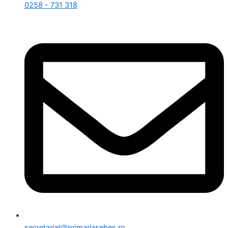
0258 - 731 318
secretariat@primariasebes.ro