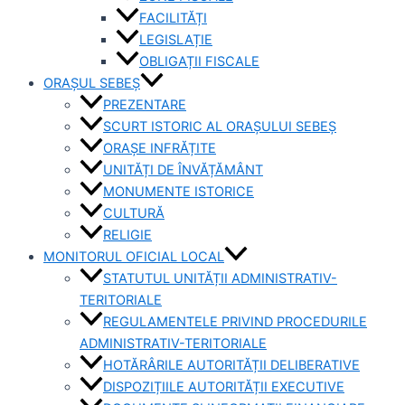
FACILITĂȚI
LEGISLAȚIE
OBLIGAȚII FISCALE
ORAȘUL SEBEȘ
PREZENTARE
SCURT ISTORIC AL ORAȘULUI SEBEȘ
ORAȘE INFRĂȚITE
UNITĂȚI DE ÎNVĂȚĂMÂNT
MONUMENTE ISTORICE
CULTURĂ
RELIGIE
MONITORUL OFICIAL LOCAL
STATUTUL UNITĂȚII ADMINISTRATIV-
TERITORIALE
REGULAMENTELE PRIVIND PROCEDURILE
ADMINISTRATIV-TERITORIALE
HOTĂRÂRILE AUTORITĂȚII DELIBERATIVE
DISPOZIȚIILE AUTORITĂȚII EXECUTIVE