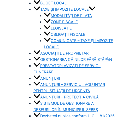
BUGET LOCAL
TAXE ȘI IMPOZITE LOCALE
MODALITĂȚI DE PLATĂ
ZONE FISCALE
LEGISLAȚIE
OBLIGAȚII FISCALE
COMUNICATE – TAXE ȘI IMPOZITE
LOCALE
ASOCIAȚII DE PROPRIETARI
GESTIONAREA CÂINILOR FĂRĂ STĂPÂN
PRESTATORI AVIZAȚI DE SERVICII
FUNERARE
ANUNȚURI
ANUNȚURI – SERVICIUL VOLUNTAR
PENTRU SITUAȚII DE URGENȚĂ
ANUNȚURI – PROTECȚIA CIVILĂ
SISTEMUL DE GESTIONARE A
DEȘEURILOR ÎN MUNICIPIUL SEBEȘ
Dezbateri publice conform H.C.L. 81/2025