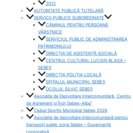
2012
AUTORITATE PUBLICĂ TUTELARĂ
SERVICII PUBLICE SUBORDONATE
CĂMINUL PENTRU PERSOANE
VÂRSTNICE
SERVICIUL PUBLIC DE ADMINISTRAREA
PATRIMONIULUI
DIRECȚIA DE ASISTENȚĂ SOCIALĂ
CENTRUL CULTURAL LUCIAN BLAGA –
SEBEȘ
DIRECȚIA POLIȚIA LOCALĂ
SPITALUL MUNICIPAL SEBEȘ
OCOLUL SILVIC SEBEȘ
Asociația de Dezvoltare Intercomunitară „Centru
de Agrement și Înot Sebeș-Alba”
Clubul Sportiv Municipal Sebeș 2026
Asociația de dezvoltare intercomunitară pentru
transport public zona Sebeș – Guvernanță
corporativă