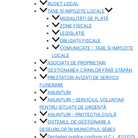
BUGET LOCAL
TAXE ȘI IMPOZITE LOCALE
MODALITĂȚI DE PLATĂ
ZONE FISCALE
LEGISLAȚIE
OBLIGAȚII FISCALE
COMUNICATE – TAXE ȘI IMPOZITE
LOCALE
ASOCIAȚII DE PROPRIETARI
GESTIONAREA CÂINILOR FĂRĂ STĂPÂN
PRESTATORI AVIZAȚI DE SERVICII
FUNERARE
ANUNȚURI
ANUNȚURI – SERVICIUL VOLUNTAR
PENTRU SITUAȚII DE URGENȚĂ
ANUNȚURI – PROTECȚIA CIVILĂ
SISTEMUL DE GESTIONARE A
DEȘEURILOR ÎN MUNICIPIUL SEBEȘ
Dezbateri publice conform H.C.L. 81/2025