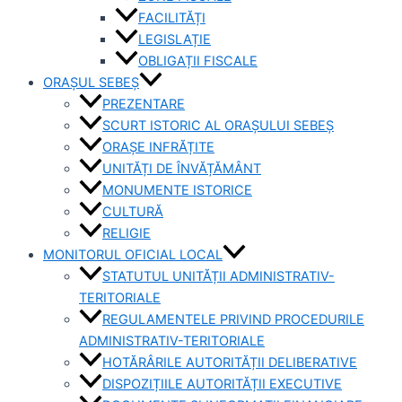
FACILITĂȚI
LEGISLAȚIE
OBLIGAȚII FISCALE
ORAȘUL SEBEȘ
PREZENTARE
SCURT ISTORIC AL ORAȘULUI SEBEȘ
ORAȘE INFRĂȚITE
UNITĂȚI DE ÎNVĂȚĂMÂNT
MONUMENTE ISTORICE
CULTURĂ
RELIGIE
MONITORUL OFICIAL LOCAL
STATUTUL UNITĂȚII ADMINISTRATIV-
TERITORIALE
REGULAMENTELE PRIVIND PROCEDURILE
ADMINISTRATIV-TERITORIALE
HOTĂRÂRILE AUTORITĂȚII DELIBERATIVE
DISPOZIȚIILE AUTORITĂȚII EXECUTIVE