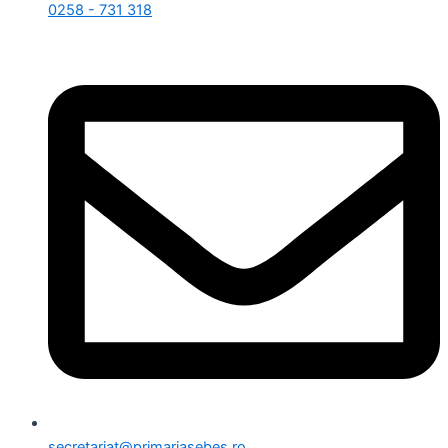
0258 - 731 318
secretariat@primariasebes.ro