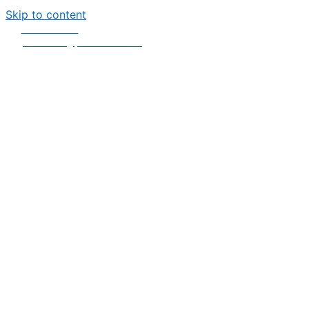
Skip to content
0258 - 731 318
secretariat@primariasebes.ro
Luni, Marți, Miercuri, Joi : 08:00 - 16:30 Vineri : 08:00 - 14:00