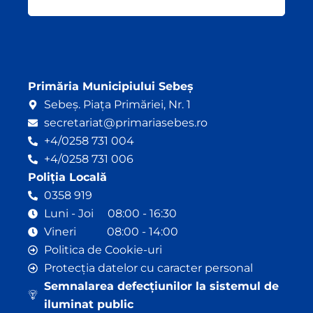
e
t
b
u
o
b
o
e
k
Primăria Municipiului Sebeș
Sebeș. Piața Primăriei, Nr. 1
secretariat@primariasebes.ro
+4/0258 731 004
+4/0258 731 006
Poliția Locală
0358 919
Luni - Joi 08:00 - 16:30
Vineri 08:00 - 14:00
Politica de Cookie-uri
Protecția datelor cu caracter personal
Semnalarea defecțiunilor la sistemul de
iluminat public