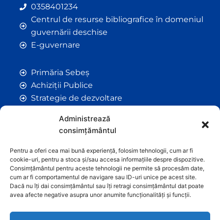
0358401234
Centrul de resurse bibliografice în domeniul
guvernării deschise
E-guvernare
Primăria Sebeș
Achiziții Publice
Strategie de dezvoltare
Comunicate de Presă
Administrează
Taxe și Impozite Locale
consimțământul
Anunțuri
Hotarâri de Consiliu
Pentru a oferi cea mai bună experiență, folosim tehnologii, cum ar fi
cookie-uri, pentru a stoca și/sau accesa informațiile despre dispozitive.
Certificate de Urbanism
Consimțământul pentru aceste tehnologii ne permite să procesăm date,
Autorizații de Construcții
cum ar fi comportamentul de navigare sau ID-uri unice pe acest site.
Dacă nu îți dai consimțământul sau îți retragi consimțământul dat poate
Orașe Înfrățite
avea afecte negative asupra unor anumite funcționalități și funcții.
Contact