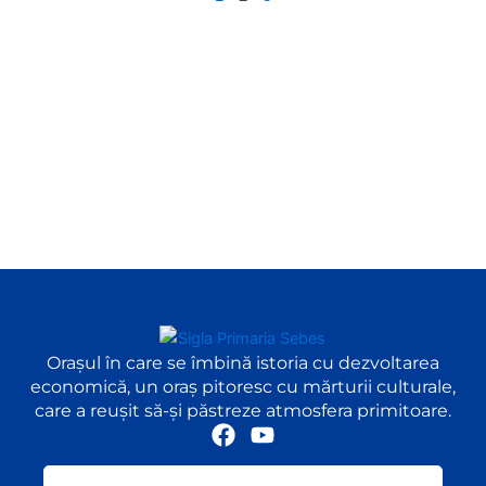
Orașul în care se îmbină istoria cu dezvoltarea
economică, un oraș pitoresc cu mărturii culturale,
care a reușit să-și păstreze atmosfera primitoare.
F
Y
a
o
c
u