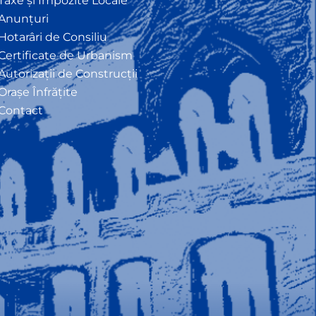
Taxe și Impozite Locale
Anunțuri
Hotarâri de Consiliu
Certificate de Urbanism
Autorizații de Construcții
Orașe Înfrățite
Contact