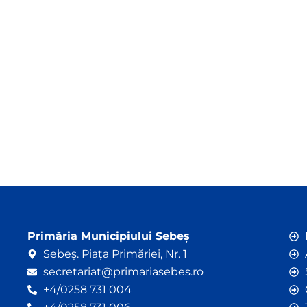
Primăria Municipiului Sebeș
Sebeș. Piața Primăriei, Nr. 1
secretariat@primariasebes.ro
+4/0258 731 004