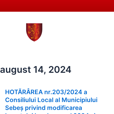
Skip
to
content
0258 - 731 318
secreta
ACASĂ
PRIMĂRIA SEBEȘ
CONSIL
august 14, 2024
HOTĂRÂREA nr.203/2024 a
Page
Page
Consiliului Local al Municipiului
Sebeș privind modificarea