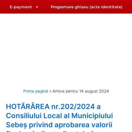
E-payment
Programare ghișeu (acte identitate)
F
Y
riat@primariasebes.ro
a
o
c
u
e
t
b
u
IUL LOCAL
E-ADMINISTRAȚIE
ORAȘUL SEBE
o
b
o
e
k
Prima pagină
»
Arhive pentru 14 august 2024
HOTĂRÂREA nr.202/2024 a
Consiliului Local al Municipiului
Sebeș privind aprobarea valorii