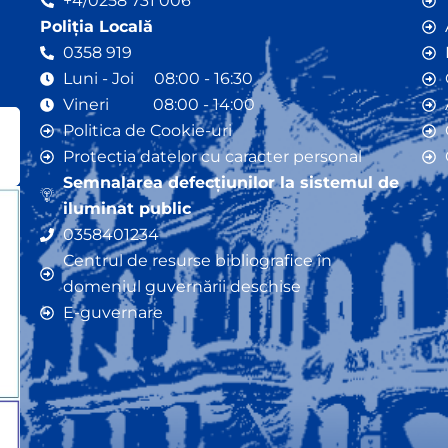
+4/0258 731 006
Poliția Locală
0358 919
Luni - Joi 08:00 - 16:30
Vineri 08:00 - 14:00
Politica de Cookie-uri
Protecția datelor cu caracter personal
Semnalarea defecțiunilor la sistemul de
iluminat public
0358401234
Centrul de resurse bibliografice în
domeniul guvernării deschise
E-guvernare