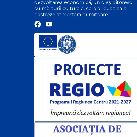
dezvoltarea economică, un oraș pitoresc
cu mărturii culturale, care a reușit să-și
păstreze atmosfera primitoare.
F
Y
a
o
c
u
e
t
b
u
o
b
o
e
k