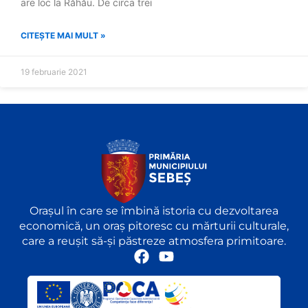
are loc la Răhău. De circa trei
CITEȘTE MAI MULT »
19 februarie 2021
Orașul în care se îmbină istoria cu dezvoltarea
economică, un oraș pitoresc cu mărturii culturale,
care a reușit să-și păstreze atmosfera primitoare.
F
Y
a
o
c
u
e
t