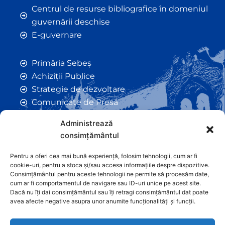
Centrul de resurse bibliografice în domeniul
guvernării deschise
E-guvernare
Primăria Sebeș
Achiziții Publice
Strategie de dezvoltare
Comunicate de Presă
Taxe și Impozite Locale
Administrează
Anunțuri
consimțământul
Hotarâri de Consiliu
Certificate de Urbanism
Pentru a oferi cea mai bună experiență, folosim tehnologii, cum ar fi
cookie-uri, pentru a stoca și/sau accesa informațiile despre dispozitive.
Autorizații de Construcții
Consimțământul pentru aceste tehnologii ne permite să procesăm date,
Orașe Înfrățite
cum ar fi comportamentul de navigare sau ID-uri unice pe acest site.
Dacă nu îți dai consimțământul sau îți retragi consimțământul dat poate
Contact
avea afecte negative asupra unor anumite funcționalități și funcții.