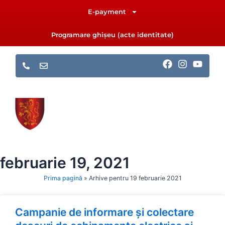
Skip
E-payment
to
content
Programare ghișeu (acte identitate)
F
I
Y
a
n
o
c
s
u
e
t
t
b
a
u
o
g
b
o
r
e
k
a
m
februarie 19, 2021
Prima pagină
»
Arhive pentru 19 februarie 2021
Campanie de informare și colectare