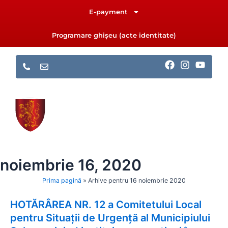
Skip
E-payment
to
content
Programare ghișeu (acte identitate)
F
I
Y
a
n
o
c
s
u
e
t
t
b
a
u
o
g
b
o
r
e
k
a
m
noiembrie 16, 2020
Prima pagină
»
Arhive pentru 16 noiembrie 2020
HOTĂRÂREA NR. 12 a Comitetului Local
pentru Situații de Urgență al Municipiului