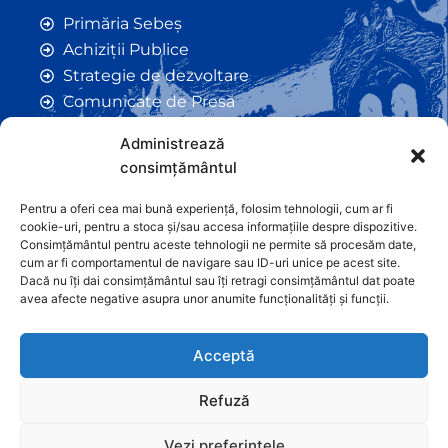
Primăria Sebeș
Achiziții Publice
Strategie de dezvoltare
Comunicate de Presă
Taxe și Impozite Locale
Administrează
Anunțuri
consimțământul
Hotarâri de Consiliu
Certificate de Urbanism
Pentru a oferi cea mai bună experiență, folosim tehnologii, cum ar fi
cookie-uri, pentru a stoca și/sau accesa informațiile despre dispozitive.
Autorizații de Construcții
Consimțământul pentru aceste tehnologii ne permite să procesăm date,
Orașe Înfrățite
cum ar fi comportamentul de navigare sau ID-uri unice pe acest site.
Dacă nu îți dai consimțământul sau îți retragi consimțământul dat poate
Contact
avea afecte negative asupra unor anumite funcționalități și funcții.
Acceptă
Refuză
Vezi preferințele
Graficã și dezvoltare website