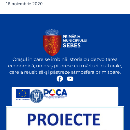
16 noiembrie 2020
Orașul în care se îmbină istoria cu dezvoltarea
economică, un oraș pitoresc cu mărturii culturale,
care a reușit să-și păstreze atmosfera primitoare.
F
Y
a
o
c
u
e
t
b
u
o
b
o
e
k