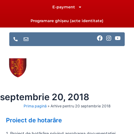
Skip
E-payment
to
content
Programare ghișeu (acte identitate)
F
I
Y
a
n
o
c
s
u
e
t
t
b
a
u
o
g
b
o
r
e
k
a
m
septembrie 20, 2018
Prima pagină
»
Arhive pentru 20 septembrie 2018
Proiect de hotarâre
1. Proiect de hotărâre privind aprobarea documentației