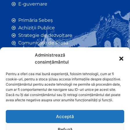
E-guvernare
Primăria Sebeș
Achiziții Publice
Strategie de dezvoltare
Comunicate de Presă
Taxe și Impozite Locale
Administrează
Anunțuri
consimțământul
Hotarâri de Consiliu
Certificate de Urbanism
Pentru a oferi cea mai bună experiență, folosim tehnologii, cum ar fi
cookie-uri, pentru a stoca și/sau accesa informațiile despre dispozitive.
Autorizații de Construcții
Consimțământul pentru aceste tehnologii ne permite să procesăm date,
Orașe Înfrățite
cum ar fi comportamentul de navigare sau ID-uri unice pe acest site.
Dacă nu îți dai consimțământul sau îți retragi consimțământul dat poate
Contact
avea afecte negative asupra unor anumite funcționalități și funcții.
Acceptă
Refuză