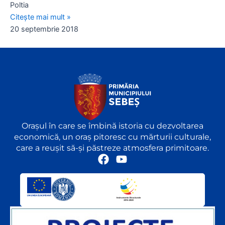
Poltia
Citește mai mult »
20 septembrie 2018
Orașul în care se îmbină istoria cu dezvoltarea
economică, un oraș pitoresc cu mărturii culturale,
care a reușit să-și păstreze atmosfera primitoare.
F
Y
a
o
c
u
e
t
b
u
o
b
o
e