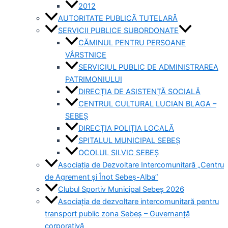
2012
AUTORITATE PUBLICĂ TUTELARĂ
SERVICII PUBLICE SUBORDONATE
CĂMINUL PENTRU PERSOANE
VÂRSTNICE
SERVICIUL PUBLIC DE ADMINISTRAREA
PATRIMONIULUI
DIRECȚIA DE ASISTENȚĂ SOCIALĂ
CENTRUL CULTURAL LUCIAN BLAGA –
SEBEȘ
DIRECȚIA POLIȚIA LOCALĂ
SPITALUL MUNICIPAL SEBEȘ
OCOLUL SILVIC SEBEȘ
Asociația de Dezvoltare Intercomunitară „Centru
de Agrement și Înot Sebeș-Alba”
Clubul Sportiv Municipal Sebeș 2026
Asociația de dezvoltare intercomunitară pentru
transport public zona Sebeș – Guvernanță
corporativă