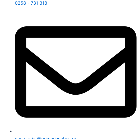
0258 - 731 318
secretariat@primariasebes.ro