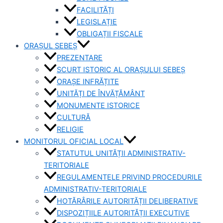
FACILITĂȚI
LEGISLAȚIE
OBLIGAȚII FISCALE
ORAȘUL SEBEȘ
PREZENTARE
SCURT ISTORIC AL ORAȘULUI SEBEȘ
ORAȘE INFRĂȚITE
UNITĂȚI DE ÎNVĂȚĂMÂNT
MONUMENTE ISTORICE
CULTURĂ
RELIGIE
MONITORUL OFICIAL LOCAL
STATUTUL UNITĂȚII ADMINISTRATIV-
TERITORIALE
REGULAMENTELE PRIVIND PROCEDURILE
ADMINISTRATIV-TERITORIALE
HOTĂRÂRILE AUTORITĂȚII DELIBERATIVE
DISPOZIȚIILE AUTORITĂȚII EXECUTIVE