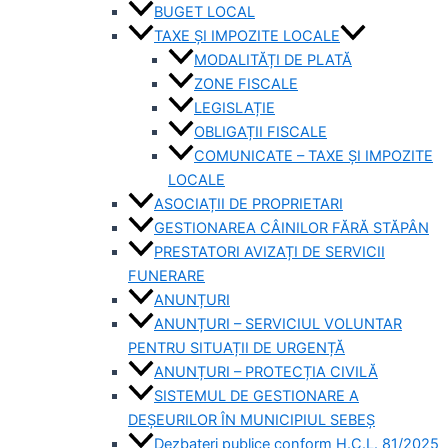
BUGET LOCAL
TAXE ȘI IMPOZITE LOCALE
MODALITĂȚI DE PLATĂ
ZONE FISCALE
LEGISLAȚIE
OBLIGAȚII FISCALE
COMUNICATE – TAXE ȘI IMPOZITE
LOCALE
ASOCIAȚII DE PROPRIETARI
GESTIONAREA CÂINILOR FĂRĂ STĂPÂN
PRESTATORI AVIZAȚI DE SERVICII
FUNERARE
ANUNȚURI
ANUNȚURI – SERVICIUL VOLUNTAR
PENTRU SITUAȚII DE URGENȚĂ
ANUNȚURI – PROTECȚIA CIVILĂ
SISTEMUL DE GESTIONARE A
DEȘEURILOR ÎN MUNICIPIUL SEBEȘ
Dezbateri publice conform H.C.L. 81/2025