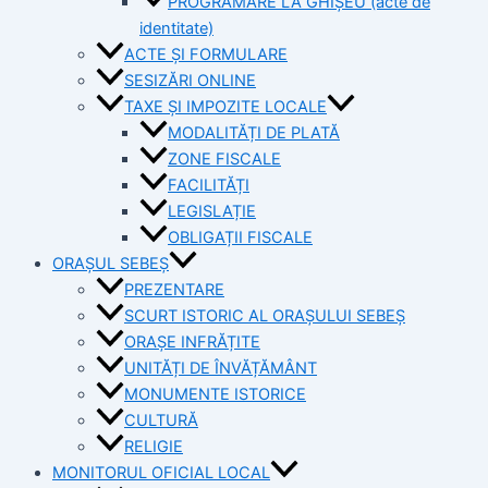
PROGRAMARE LA GHIȘEU (acte de
identitate)
ACTE ȘI FORMULARE
SESIZĂRI ONLINE
TAXE ȘI IMPOZITE LOCALE
MODALITĂȚI DE PLATĂ
ZONE FISCALE
FACILITĂȚI
LEGISLAȚIE
OBLIGAȚII FISCALE
ORAȘUL SEBEȘ
PREZENTARE
SCURT ISTORIC AL ORAȘULUI SEBEȘ
ORAȘE INFRĂȚITE
UNITĂȚI DE ÎNVĂȚĂMÂNT
MONUMENTE ISTORICE
CULTURĂ
RELIGIE
MONITORUL OFICIAL LOCAL