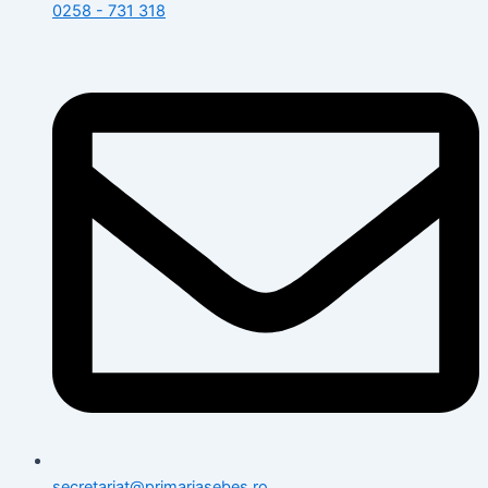
0258 - 731 318
secretariat@primariasebes.ro