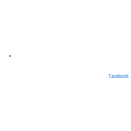
secretariat@primariasebes.ro
Facebook