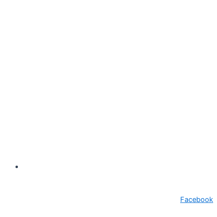
secretariat@primariasebes.ro
Facebook