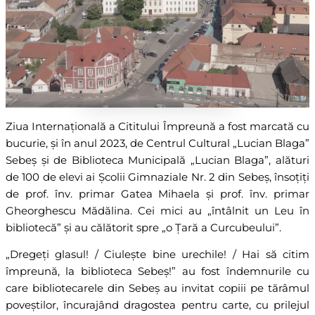
Ziua Internațională a Cititului Împreună a fost marcată cu
bucurie, și în anul 2023, de Centrul Cultural „Lucian Blaga”
Sebeș și de Biblioteca Municipală „Lucian Blaga”, alături
de 100 de elevi ai Școlii Gimnaziale Nr. 2 din Sebeș, însoțiți
de prof. înv. primar Gatea Mihaela și prof. înv. primar
Gheorghescu Mădălina. Cei mici au „întâlnit un Leu în
bibliotecă” și au călătorit spre „o Țară a Curcubeului”.
„Dregeți glasul! / Ciulește bine urechile! / Hai să citim
împreună, la biblioteca Sebeș!” au fost îndemnurile cu
care bibliotecarele din Sebeș au invitat copiii pe tărâmul
poveștilor, încurajând dragostea pentru carte, cu prilejul