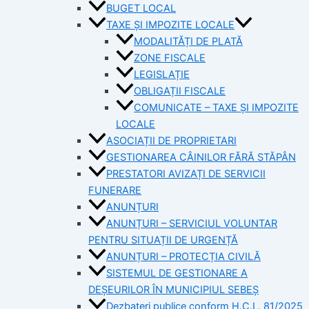
BUGET LOCAL
TAXE ȘI IMPOZITE LOCALE
MODALITĂȚI DE PLATĂ
ZONE FISCALE
LEGISLAȚIE
OBLIGAȚII FISCALE
COMUNICATE – TAXE ȘI IMPOZITE
LOCALE
ASOCIAȚII DE PROPRIETARI
GESTIONAREA CÂINILOR FĂRĂ STĂPÂN
PRESTATORI AVIZAȚI DE SERVICII
FUNERARE
ANUNȚURI
ANUNȚURI – SERVICIUL VOLUNTAR
PENTRU SITUAȚII DE URGENȚĂ
ANUNȚURI – PROTECȚIA CIVILĂ
SISTEMUL DE GESTIONARE A
DEȘEURILOR ÎN MUNICIPIUL SEBEȘ
Dezbateri publice conform H.C.L. 81/2025