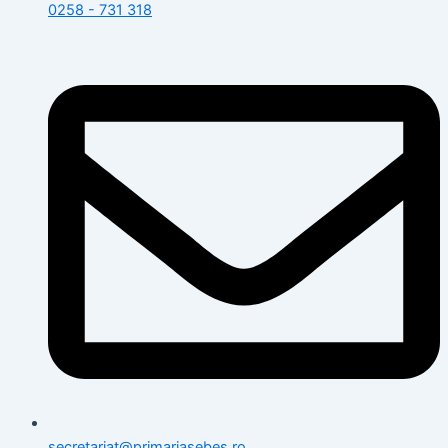
0258 - 731 318
secretariat@primariasebes.ro