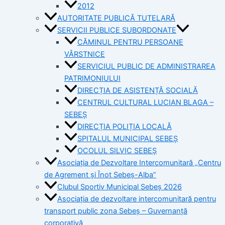
2012
AUTORITATE PUBLICĂ TUTELARĂ
SERVICII PUBLICE SUBORDONATE
CĂMINUL PENTRU PERSOANE
VÂRSTNICE
SERVICIUL PUBLIC DE ADMINISTRAREA
PATRIMONIULUI
DIRECȚIA DE ASISTENȚĂ SOCIALĂ
CENTRUL CULTURAL LUCIAN BLAGA –
SEBEȘ
DIRECȚIA POLIȚIA LOCALĂ
SPITALUL MUNICIPAL SEBEȘ
OCOLUL SILVIC SEBEȘ
Asociația de Dezvoltare Intercomunitară „Centru
de Agrement și Înot Sebeș-Alba”
Clubul Sportiv Municipal Sebeș 2026
Asociația de dezvoltare intercomunitară pentru
transport public zona Sebeș – Guvernanță
corporativă