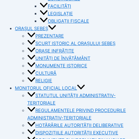
FACILITĂȚI
LEGISLAȚIE
OBLIGAȚII FISCALE
ORAȘUL SEBEȘ
PREZENTARE
SCURT ISTORIC AL ORAȘULUI SEBEȘ
ORAȘE INFRĂȚITE
UNITĂȚI DE ÎNVĂȚĂMÂNT
MONUMENTE ISTORICE
CULTURĂ
RELIGIE
MONITORUL OFICIAL LOCAL
STATUTUL UNITĂȚII ADMINISTRATIV-
TERITORIALE
REGULAMENTELE PRIVIND PROCEDURILE
ADMINISTRATIV-TERITORIALE
HOTĂRÂRILE AUTORITĂȚII DELIBERATIVE
DISPOZIȚIILE AUTORITĂȚII EXECUTIVE