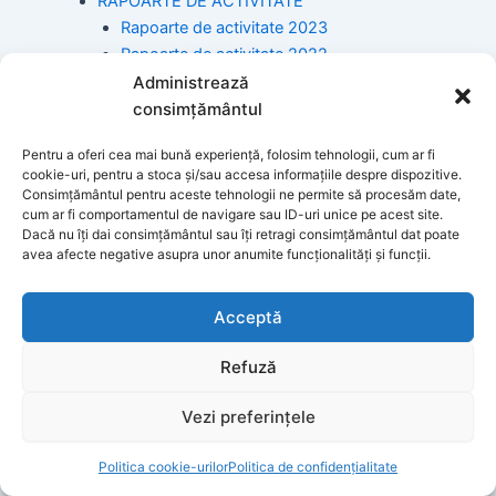
RAPOARTE DE ACTIVITATE
Rapoarte de activitate 2023
Rapoarte de activitate 2022
Rapoarte de activitate 2021
Administrează
Rapoarte de activitate 2020
consimțământul
Rapoarte de activitate 2019
Pentru a oferi cea mai bună experiență, folosim tehnologii, cum ar fi
Rapoarte de activitate 2018
cookie-uri, pentru a stoca și/sau accesa informațiile despre dispozitive.
Rapoarte de activitate 2017
Consimțământul pentru aceste tehnologii ne permite să procesăm date,
Rapoarte de activitate 2016
cum ar fi comportamentul de navigare sau ID-uri unice pe acest site.
Dacă nu îți dai consimțământul sau îți retragi consimțământul dat poate
Rapoarte de activitate 2015
avea afecte negative asupra unor anumite funcționalități și funcții.
COMISII DE SPECIALITATE
Rapoarte de activitate 2021
Acceptă
Rapoarte de activitate 2020
Rapoarte de activitate 2019
Refuză
Rapoarte de activitate 2018
Rapoarte de activitate 2017
Vezi preferințele
Rapoarte de activitate 2016
Rapoarte de activitate 2015
Politica cookie-urilor
Politica de confidențialitate
COMPONENȚA