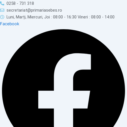
Skip
0258 - 731 318
to
secretariat@primariasebes.ro
content
Luni, Marți, Miercuri, Joi : 08:00 - 16:30 Vineri : 08:00 - 14:00
Facebook