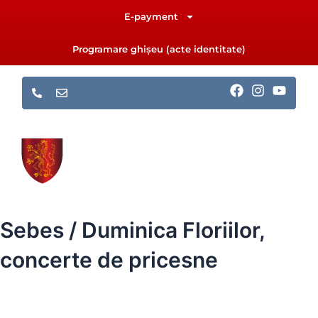
Skip
E-payment
to
content
Programare ghișeu (acte identitate)
F
I
Y
a
n
o
c
s
u
e
t
t
b
a
u
o
g
b
o
r
e
k
a
m
Sebes / Duminica Floriilor,
concerte de pricesne