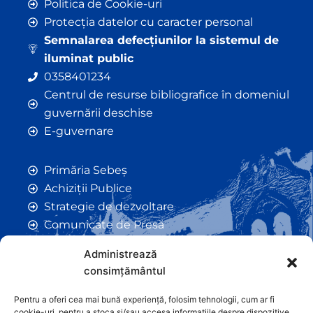
Politica de Cookie-uri
Protecția datelor cu caracter personal
Semnalarea defecțiunilor la sistemul de
iluminat public
0358401234
Centrul de resurse bibliografice în domeniul
guvernării deschise
E-guvernare
Primăria Sebeș
Achiziții Publice
Strategie de dezvoltare
Comunicate de Presă
Taxe și Impozite Locale
Administrează
Anunțuri
consimțământul
Hotarâri de Consiliu
Certificate de Urbanism
Pentru a oferi cea mai bună experiență, folosim tehnologii, cum ar fi
cookie-uri, pentru a stoca și/sau accesa informațiile despre dispozitive.