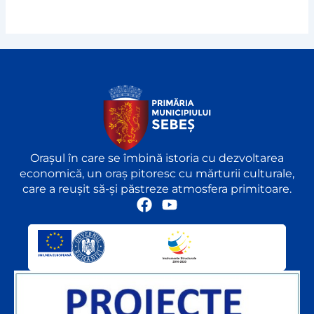
Orașul în care se îmbină istoria cu dezvoltarea
economică, un oraș pitoresc cu mărturii culturale,
care a reușit să-și păstreze atmosfera primitoare.
F
Y
a
o
c
u
e
t
b
u
o
b
o
e
k