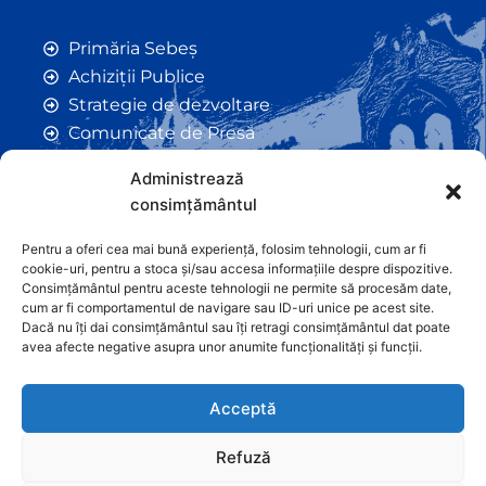
Primăria Sebeș
Achiziții Publice
Strategie de dezvoltare
Comunicate de Presă
Taxe și Impozite Locale
Administrează
Anunțuri
consimțământul
Hotarâri de Consiliu
Certificate de Urbanism
Pentru a oferi cea mai bună experiență, folosim tehnologii, cum ar fi
cookie-uri, pentru a stoca și/sau accesa informațiile despre dispozitive.
Autorizații de Construcții
Consimțământul pentru aceste tehnologii ne permite să procesăm date,
Orașe Înfrățite
cum ar fi comportamentul de navigare sau ID-uri unice pe acest site.
Dacă nu îți dai consimțământul sau îți retragi consimțământul dat poate
Contact
avea afecte negative asupra unor anumite funcționalități și funcții.
Acceptă
Refuză