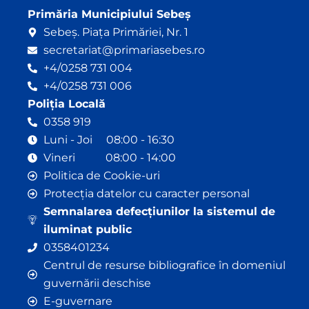
Primăria Municipiului Sebeș
Sebeș. Piața Primăriei, Nr. 1
secretariat@primariasebes.ro
+4/0258 731 004
+4/0258 731 006
Poliția Locală
0358 919
Luni - Joi 08:00 - 16:30
Vineri 08:00 - 14:00
Politica de Cookie-uri
Protecția datelor cu caracter personal
Semnalarea defecțiunilor la sistemul de
iluminat public
0358401234
Centrul de resurse bibliografice în domeniul
guvernării deschise
E-guvernare