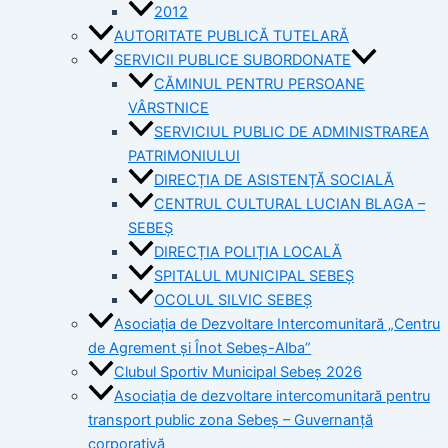
2012
AUTORITATE PUBLICĂ TUTELARĂ
SERVICII PUBLICE SUBORDONATE
CĂMINUL PENTRU PERSOANE
VÂRSTNICE
SERVICIUL PUBLIC DE ADMINISTRAREA
PATRIMONIULUI
DIRECȚIA DE ASISTENȚĂ SOCIALĂ
CENTRUL CULTURAL LUCIAN BLAGA –
SEBEȘ
DIRECȚIA POLIȚIA LOCALĂ
SPITALUL MUNICIPAL SEBEȘ
OCOLUL SILVIC SEBEȘ
Asociația de Dezvoltare Intercomunitară „Centru
de Agrement și Înot Sebeș-Alba”
Clubul Sportiv Municipal Sebeș 2026
Asociația de dezvoltare intercomunitară pentru
transport public zona Sebeș – Guvernanță
corporativă