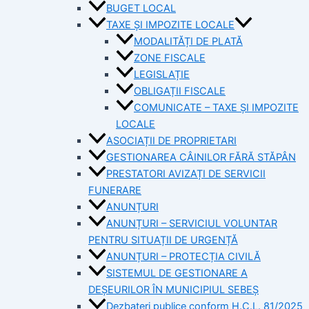
BUGET LOCAL
TAXE ȘI IMPOZITE LOCALE
MODALITĂȚI DE PLATĂ
ZONE FISCALE
LEGISLAȚIE
OBLIGAȚII FISCALE
COMUNICATE – TAXE ȘI IMPOZITE
LOCALE
ASOCIAȚII DE PROPRIETARI
GESTIONAREA CÂINILOR FĂRĂ STĂPÂN
PRESTATORI AVIZAȚI DE SERVICII
FUNERARE
ANUNȚURI
ANUNȚURI – SERVICIUL VOLUNTAR
PENTRU SITUAȚII DE URGENȚĂ
ANUNȚURI – PROTECȚIA CIVILĂ
SISTEMUL DE GESTIONARE A
DEȘEURILOR ÎN MUNICIPIUL SEBEȘ
Dezbateri publice conform H.C.L. 81/2025