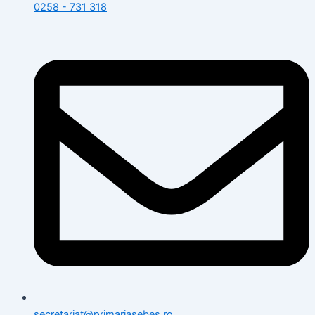
0258 - 731 318
secretariat@primariasebes.ro