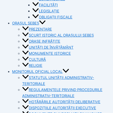
FACILITĂȚI
LEGISLAȚIE
OBLIGAȚII FISCALE
ORAȘUL SEBEȘ
PREZENTARE
SCURT ISTORIC AL ORAȘULUI SEBEȘ
ORAȘE INFRĂȚITE
UNITĂȚI DE ÎNVĂȚĂMÂNT
MONUMENTE ISTORICE
CULTURĂ
RELIGIE
MONITORUL OFICIAL LOCAL
STATUTUL UNITĂȚII ADMINISTRATIV-
TERITORIALE
REGULAMENTELE PRIVIND PROCEDURILE
ADMINISTRATIV-TERITORIALE
HOTĂRÂRILE AUTORITĂȚII DELIBERATIVE
DISPOZIȚIILE AUTORITĂȚII EXECUTIVE