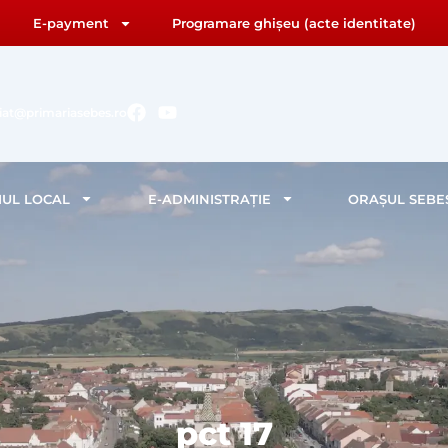
E-payment
Programare ghișeu (acte identitate)
F
Y
riat@primariasebes.ro
a
o
c
u
e
t
b
u
IUL LOCAL
E-ADMINISTRAȚIE
ORAȘUL SEBE
o
b
o
e
k
pct 17