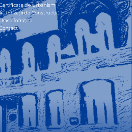
Certificate de Urbanism
Autorizații de Construcții
Orașe Înfrățite
Contact