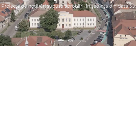
»
Proiecte de hotărâri supuse aprobării în ședința din data 30