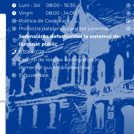
Luni - Joi 08:00 - 16:30
Vineri 08:00 - 14:00
Politica de Cookie-uri
Protecția datelor cu caracter personal
Semnalarea defecțiunilor la sistemul de
iluminat public
0358401234
Centrul de resurse bibliografice în
domeniul guvernării deschise
E-guvernare