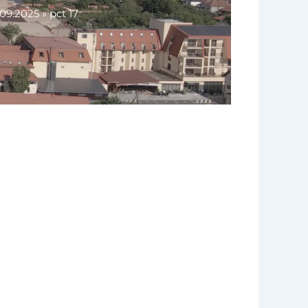
.09.2025
»
pct 17